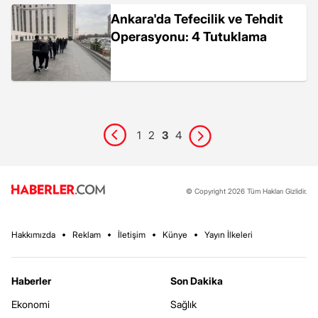
Ankara'da Tefecilik ve Tehdit
Operasyonu: 4 Tutuklama
1
2
3
4
© Copyright 2026 Tüm Hakları Gizlidir.
Hakkımızda
Reklam
İletişim
Künye
Yayın İlkeleri
Haberler
Son Dakika
Ekonomi
Sağlık