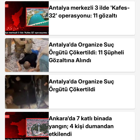
Antalya merkezli 3 ilde 'Kafes-
32' operasyonu: 11 gözaltı
Antalya'da Organize Suç
Örgütü Çökertildi: 11 Şüpheli
Gözaltına Alındı
Antalya'da Organize Suç
Örgütü Çökertildi
Ankara'da 7 katlı binada
yangın; 4 kişi dumandan
etkilendi