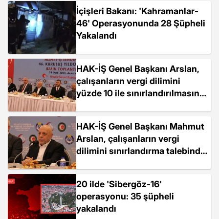
İçişleri Bakanı: 'Kahramanlar-
46' Operasyonunda 28 Şüpheli
Yakalandı
HAK-İŞ Genel Başkanı Arslan,
çalışanların vergi dilimini
yüzde 10 ile sınırlandırılmasını
talep etti
HAK-İŞ Genel Başkanı Mahmut
Arslan, çalışanların vergi
dilimini sınırlandırma talebinde
bulundu
20 ilde 'Sibergöz-16'
operasyonu: 35 şüpheli
yakalandı