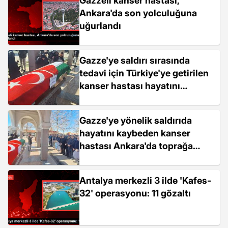
Gazzeli kanser hastası,
Ankara'da son yolculuğuna
uğurlandı
Gazze'ye saldırı sırasında
tedavi için Türkiye'ye getirilen
kanser hastası hayatını
kaybetti
Gazze'ye yönelik saldırıda
hayatını kaybeden kanser
hastası Ankara'da toprağa
verildi
Antalya merkezli 3 ilde 'Kafes-
32' operasyonu: 11 gözaltı