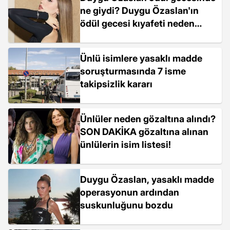
ne giydi? Duygu Özaslan'ın
ödül gecesi kıyafeti neden
gündem oldu?
Ünlü isimlere yasaklı madde
soruşturmasında 7 isme
takipsizlik kararı
Ünlüler neden gözaltına alındı?
SON DAKİKA gözaltına alınan
ünlülerin isim listesi!
Duygu Özaslan, yasaklı madde
operasyonun ardından
suskunluğunu bozdu