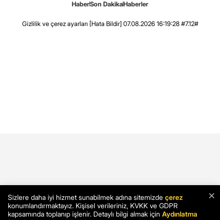
Haber
Son Dakika
Haberler
Gizlilik ve çerez ayarları
[Hata Bildir]
07.08.2026 16:19:28 #7.12#
×
Sizlere daha iyi hizmet sunabilmek adına sitemizde
çerez
konumlandırmaktayız. Kişisel verileriniz, KVKK ve GDPR
kapsamında toplanıp işlenir. Detaylı bilgi almak için
Aydınlatma