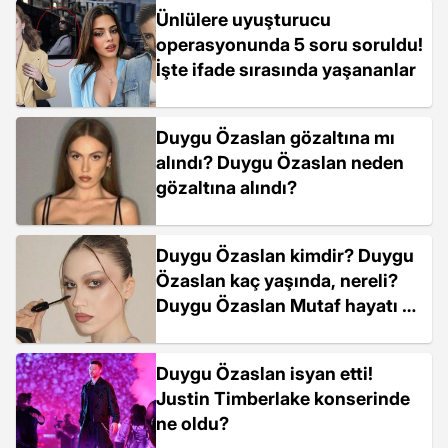
Ünlülere uyuşturucu
operasyonunda 5 soru soruldu!
İşte ifade sırasında yaşananlar
Duygu Özaslan gözaltına mı
alındı? Duygu Özaslan neden
gözaltına alındı?
Duygu Özaslan kimdir? Duygu
Özaslan kaç yaşında, nereli?
Duygu Özaslan Mutaf hayatı ve
kariyeri...
Duygu Özaslan isyan etti!
Justin Timberlake konserinde
ne oldu?