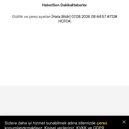
Haber
Son Dakika
Haberler
Gizlilik ve çerez ayarları
[Hata Bildir]
07.08.2026 08:44:57 #7.12#
.HCFOK.
×
Sizlere daha iyi hizmet sunabilmek adına sitemizde
çerez
konumlandırmaktayız. Kişisel verileriniz, KVKK ve GDPR