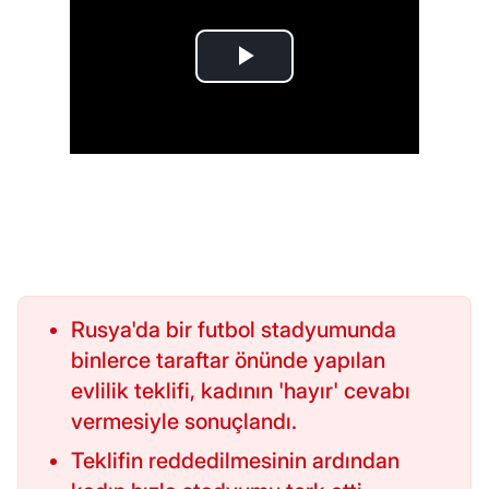
Rusya'da bir futbol stadyumunda
binlerce taraftar önünde yapılan
evlilik teklifi, kadının 'hayır' cevabı
vermesiyle sonuçlandı.
Teklifin reddedilmesinin ardından