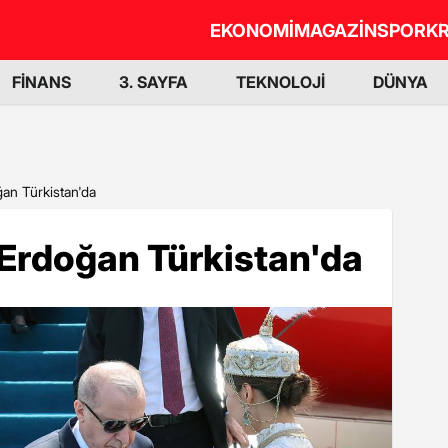
EKONOMİ
MAGAZİN
SPOR
KR
FİNANS
3. SAYFA
TEKNOLOJİ
DÜNYA
an Türkistan'da
rdoğan Türkistan'da