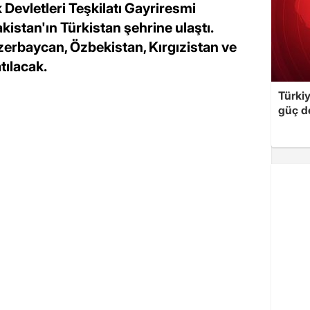
evletleri Teşkilatı Gayriresmi
kistan'ın Türkistan şehrine ulaştı.
zerbaycan, Özbekistan, Kırgızistan ve
ılacak.
Türki
güç d