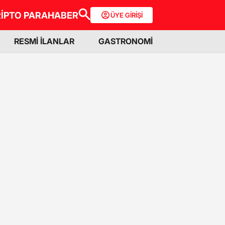
İPTO PARA
HABER
ÜYE GİRİŞİ
RESMİ İLANLAR
GASTRONOMİ