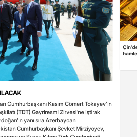
Çin'de
hamle
TILACAK
tan Cumhurbaşkanı Kasım Cömert Tokayev'in
şkilatı (TDT) Gayriresmi Zirvesi'ne iştirak
doğan'ın yanı sıra Azerbaycan
kistan Cumhurbaşkanı Şevket Mirziyoyev,
aparov ve Kuzey Kıbrıs Türk Cumhuriyeti