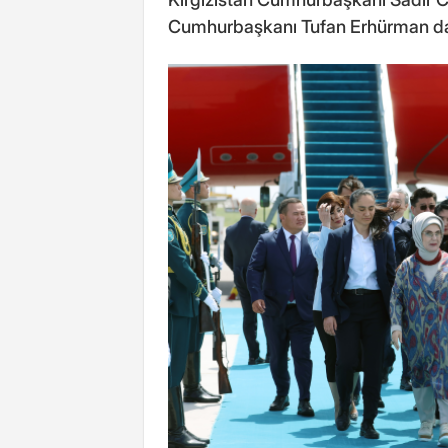
Cumhurbaşkanı Tufan Erhürman da