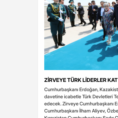
ZİRVEYE TÜRK LİDERLER KA
Cumhurbaşkanı Erdoğan, Kazakis
davetine icabetle Türk Devletleri Te
edecek. Zirveye Cumhurbaşkanı Er
Cumhurbaşkanı İlham Aliyev, Özbe
Kırgızistan Cumhurbaşkanı Sadır C