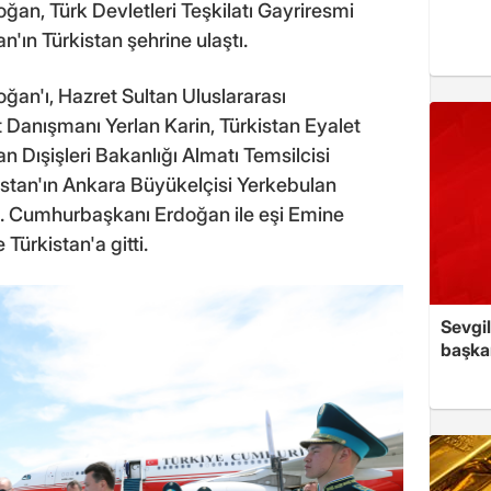
n, Türk Devletleri Teşkilatı Gayriresmi
n'ın Türkistan şehrine ulaştı.
n'ı, Hazret Sultan Uluslararası
Danışmanı Yerlan Karin, Türkistan Eyalet
n Dışişleri Bakanlığı Almatı Temsilcisi
stan'ın Ankara Büyükelçisi Yerkebulan
adı. Cumhurbaşkanı Erdoğan ile eşi Emine
ürkistan'a gitti.
Sevgil
başkan