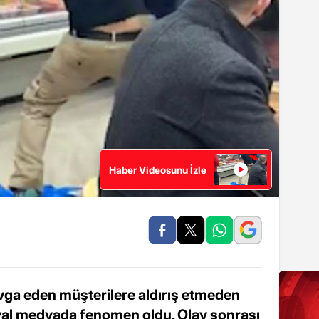
Haber Videosunu İzle
avga eden müşterilere aldırış etmeden
yal medyada fenomen oldu. Olay sonrası