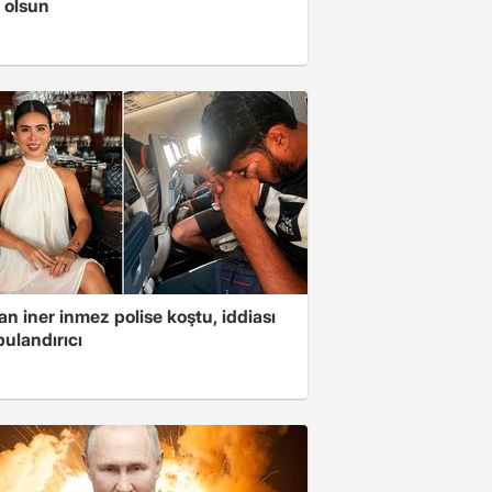
ı olsun
n iner inmez polise koştu, iddiası
ulandırıcı