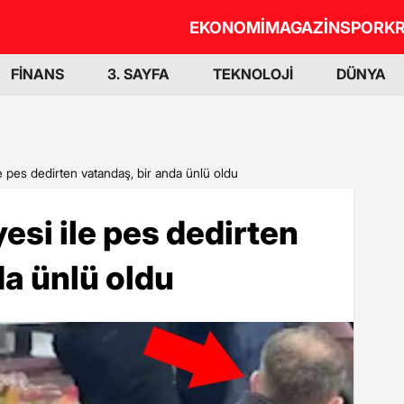
EKONOMİ
MAGAZİN
SPOR
KR
FİNANS
3. SAYFA
TEKNOLOJİ
DÜNYA
le pes dedirten vatandaş, bir anda ünlü oldu
esi ile pes dedirten
da ünlü oldu