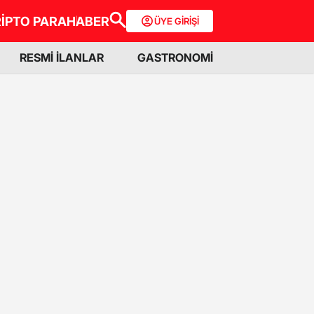
İPTO PARA
HABER
ÜYE GİRİŞİ
RESMİ İLANLAR
GASTRONOMİ