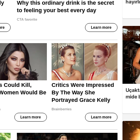
hayırl
Uçakta
mide b