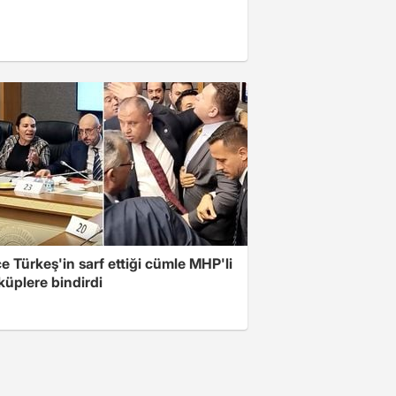
 Türkeş'in sarf ettiği cümle MHP'li
 küplere bindirdi