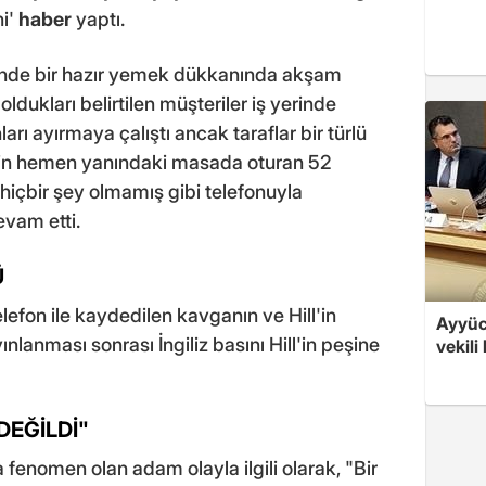
ni'
haber
yaptı.
tinde bir hazır yemek dükkanında akşam
ldukları belirtilen müşteriler iş yerinde
ı ayırmaya çalıştı ancak taraflar bir türlü
in hemen yanındaki masada oturan 52
 hiçbir şey olmamış gibi telefonuyla
vam etti.
Ü
lefon ile kaydedilen kavganın ve Hill'in
Ayyüce
lanması sonrası İngiliz basını Hill'in peşine
vekili
DEĞİLDİ"
enomen olan adam olayla ilgili olarak, "Bir