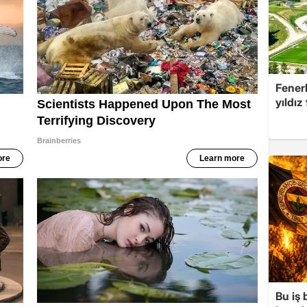
Fenerb
yıldız
Bu iş