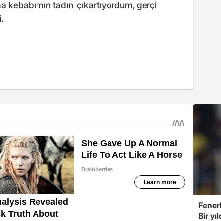
 kebabımın tadını çıkartıyordum, gerçi
.
Fener
Bir yı