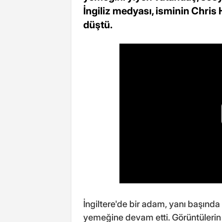
İngiliz medyası, isminin Chris
düştü.
İngiltere'de bir adam, yanı başında
yemeğine devam etti. Görüntülerin