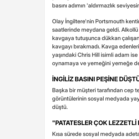
basını adımın 'aldırmazlık seviyesi
Olay İngiltere'nin Portsmouth ken
saatlerinde meydana geldi. Alkollü o
kavgaya tutuşunca dükkan çalışanlar
kavgayı bırakmadı. Kavga edenler
yaşındaki Chris Hill isimli adam ise
oynamaya ve yemeğini yemeğe de
İNGİLİZ BASINI PEŞİNE DÜŞT
Başka bir müşteri tarafından cep te
görüntülerinin sosyal medyada yayın
düştü.
"PATATESLER ÇOK LEZZETLİ 
Kısa sürede sosyal medyada adeta f