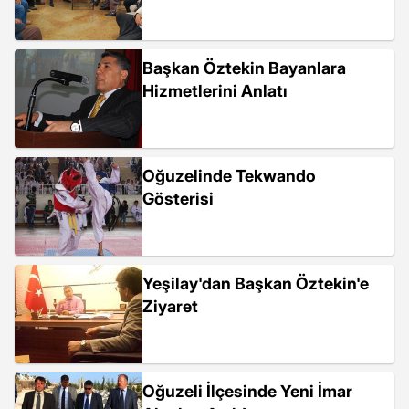
Başkan Öztekin Bayanlara
Hizmetlerini Anlatı
Oğuzelinde Tekwando
Gösterisi
Yeşilay'dan Başkan Öztekin'e
Ziyaret
Oğuzeli İlçesinde Yeni İmar