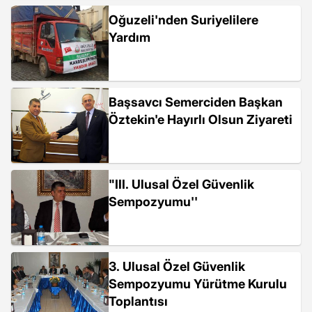
Oğuzeli'nden Suriyelilere
Yardım
Başsavcı Semerciden Başkan
Öztekin'e Hayırlı Olsun Ziyareti
"III. Ulusal Özel Güvenlik
Sempozyumu''
3. Ulusal Özel Güvenlik
Sempozyumu Yürütme Kurulu
Toplantısı