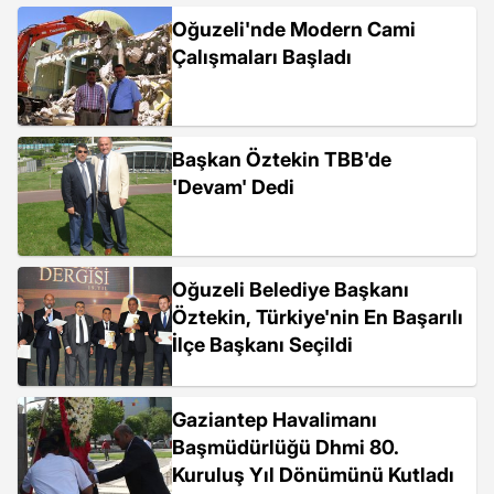
Oğuzeli'nde Modern Cami
Çalışmaları Başladı
Başkan Öztekin TBB'de
'Devam' Dedi
Oğuzeli Belediye Başkanı
Öztekin, Türkiye'nin En Başarılı
İlçe Başkanı Seçildi
Gaziantep Havalimanı
Başmüdürlüğü Dhmi 80.
Kuruluş Yıl Dönümünü Kutladı