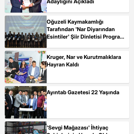
Adaylığını Açıkladı
Oğuzeli Kaymakamlığı
Tarafından 'Nar Diyarından
Esintiler' Şiir Dinletisi Programı
Yapıldı
Kruger, Nar ve Kurutmalıklara
Hayran Kaldı
Ayıntab Gazetesi 22 Yaşında
'Sevgi Mağazası' İhtiyaç