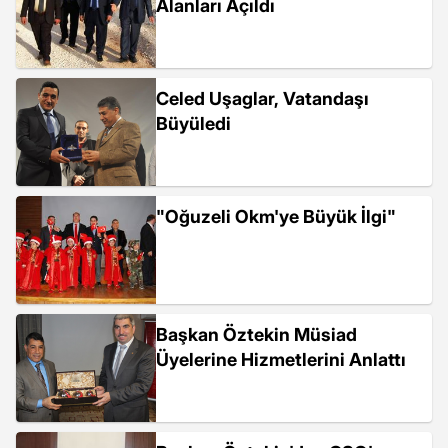
Alanları Açıldı
Celed Uşaglar, Vatandaşı
Büyüledi
"Oğuzeli Okm'ye Büyük İlgi"
Başkan Öztekin Müsiad
Üyelerine Hizmetlerini Anlattı