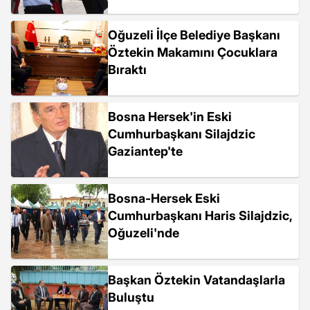
Oğuzeli İlçe Belediye Başkanı
Öztekin Makamını Çocuklara
Bıraktı
Bosna Hersek'in Eski
Cumhurbaşkanı Silajdzic
Gaziantep'te
Bosna-Hersek Eski
Cumhurbaşkanı Haris Silajdzic,
Oğuzeli'nde
Başkan Öztekin Vatandaşlarla
Buluştu