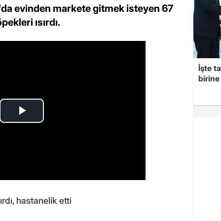
a'da evinden markete gitmek isteyen 67
ekleri ısırdı.
İşte t
birine 
dı, hastanelik etti