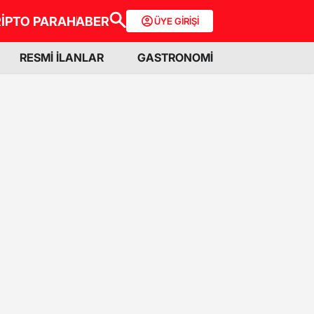
İPTO PARA
HABER
ÜYE GİRİŞİ
RESMİ İLANLAR
GASTRONOMİ