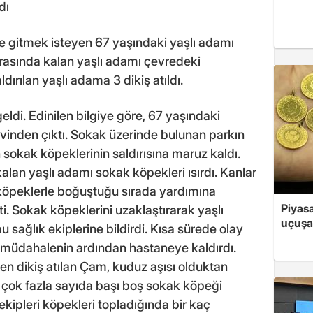
dı
 gitmek isteyen 67 yaşındaki yaşlı adamı
arasında kalan yaşlı adamı çevredeki
ırılan yaşlı adama 3 dikiş atıldı.
ldi. Edinilen bilgiye göre, 67 yaşındaki
vinden çıktı. Sokak üzerinde bulunan parkın
okak köpeklerinin saldırısına maruz kaldı.
an yaşlı adamı sokak köpekleri ısırdı. Kanlar
 köpeklerle boğuştuğu sırada yardımına
Piyasa
. Sokak köpeklerini uzaklaştırarak yaşlı
uçuşa
sağlık ekiplerine bildirdi. Kısa sürede olay
lk müdahalenin ardından hastaneye kaldırdı.
en dikiş atılan Çam, kuduz aşısı olduktan
 çok fazla sayıda başı boş sokak köpeği
ipleri köpekleri topladığında bir kaç