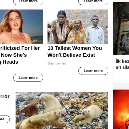
İlk ke
ait sil