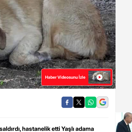
Haber Videosunu İzle
aldırdı, hastanelik etti Yaşlı adama