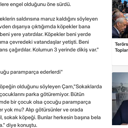
plere engel olduğunu öne sürdü.
klerin saldırısına maruz kaldığını söyleyen
vden dışarıya çıktığımda köpekler bana
beni yere yatırdılar. Köpekler beni yerde
ma çevredeki vatandaşlar yetişti. Beni
Terör
ns çağırdılar. Kolumun 3 yerinde dikiş var."
Toplan
cuğu paramparça ederlerdi"
köpeğin olduğunu söyleyen Çam,"Sokaklarda
 çocuklarını parka götüremiyor. Bütün
rimde bir çocuk olsa çocuğu paramparça
yer yok mu? Alıp götürsünler ve orada
il, sokak köpeği. Bunlar herkesin başına bela
a." diye konuştu.