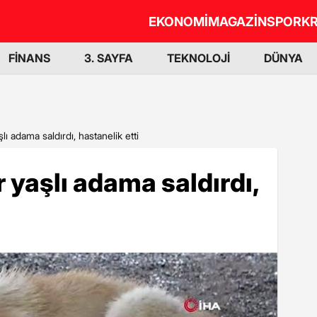
EKONOMİ
MAGAZİN
SPOR
KR
FİNANS
3. SAYFA
TEKNOLOJİ
DÜNYA
ı adama saldırdı, hastanelik etti
 yaşlı adama saldırdı,