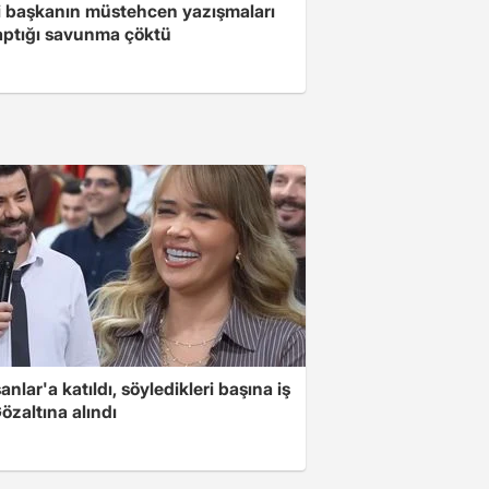
i başkanın müstehcen yazışmaları
yaptığı savunma çöktü
nlar'a katıldı, söyledikleri başına iş
Gözaltına alındı