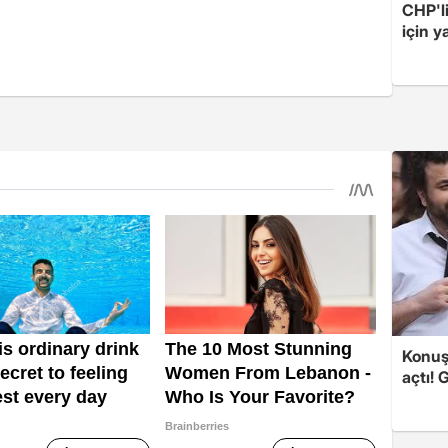
CHP'l
için 
Konuşa
açtı! 