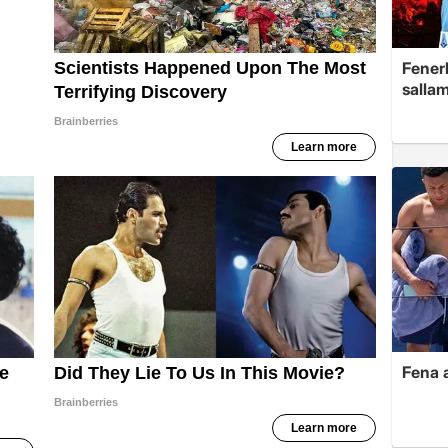
Fenerb
sallam
Fena a