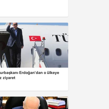
rbaşkanı Erdoğan'dan o ülkeye
z ziyaret