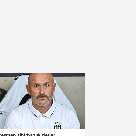
esmen sihirbazlık derler!