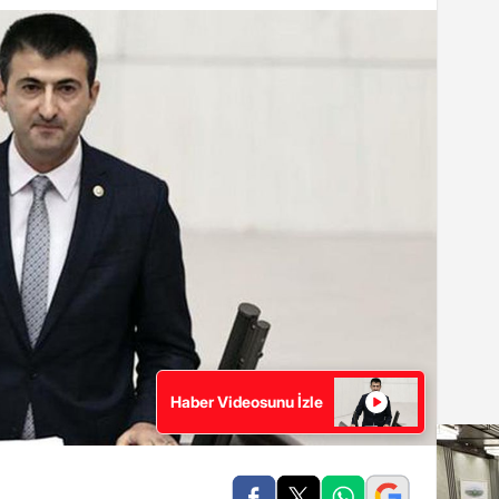
Haber Videosunu İzle