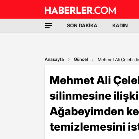
SON DAKİKA
KADIN
Anasayfa
Güncel
Mehmet Ali Çelebi'den
Mehmet Ali Çeleb
silinmesine ilişk
Ağabeyimden kend
temizlemesini i