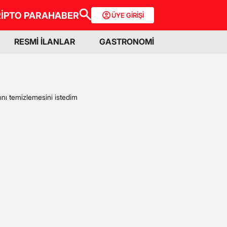
İPTO PARA
HABER
ÜYE GİRİŞİ
RESMİ İLANLAR
GASTRONOMİ
ını temizlemesini istedim