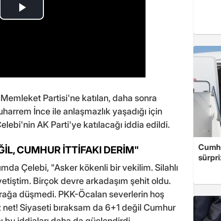
 Memleket Partisi'ne katılan, daha sonra
arrem İnce ile anlaşmazlık yaşadığı için
lebi'nin AK Parti'ye katılacağı iddia edildi.
Cumhu
ĞİL, CUMHUR İTTİFAKI DERİM"
sürpri
da Çelebi, "Asker kökenli bir vekilim. Silahlı
yetiştim. Birçok devre arkadaşım şehit oldu.
prağa düşmedi. PKK-Öcalan severlerin hoş
 net! Siyaseti bıraksam da 6+1 değil Cumhur
sı bu iddiaları daha da güçlendirdi.