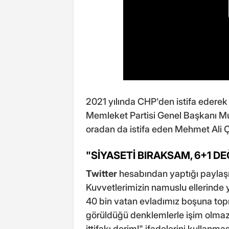
2021 yılında CHP'den istifa ederek
Memleket Partisi Genel Başkanı Muh
oradan da istifa eden Mehmet Ali Çe
"SİYASETİ BIRAKSAM, 6+1 DE
Twitter
hesabından yaptığı paylaşım
Kuvvetlerimizin namuslu ellerinde 
40 bin vatan evladımız boşuna to
görüldüğü denklemlerle işim olmaz
ittifakı derim!" ifadelerini kullanma