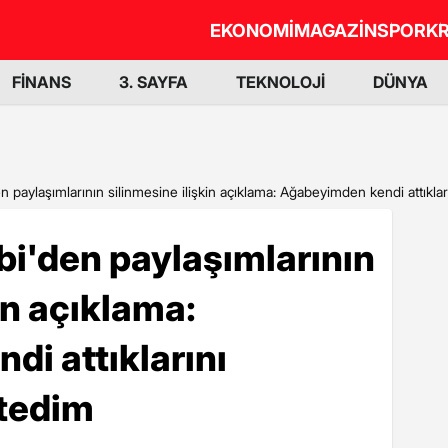
EKONOMİ
MAGAZİN
SPOR
KR
FİNANS
3. SAYFA
TEKNOLOJİ
DÜNYA
 paylaşımlarının silinmesine ilişkin açıklama: Ağabeyimden kendi attıklar
i'den paylaşımlarının
in açıklama:
i attıklarını
stedim