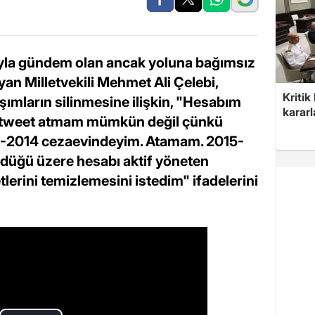
rıyla gündem olan ancak yoluna bağımsız
an Milletvekili Mehmet Ali Çelebi,
Kritik
şımların silinmesine ilişkin, "Hesabım
kararl
ar tweet atmam mümkün değil çünkü
3-2014 cezaevindeyim. Atamam. 2015-
düğü üzere hesabı aktif yöneten
lerini temizlemesini istedim" ifadelerini