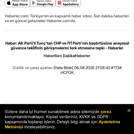
Haberler.com: Türkiye’nin en kapsamlı haber sitesi. Son dakika haberleri
ve en güncel gelişmeler Haberler.com’da.
Haber: AK Parti'li Tunç'tan CHP ve İYİ Parti'nin başörtüsüne anayasal
güvence teklifinin görüşmelerini terk etmesine tepki - Haberler
Haber
Son Dakika
Haberler
Gizlilik ve çerez ayarları
[Hata Bildir]
06.08.2026 21:08:42 #7.13#
.HCFOK.
×
Sizlere daha iyi hizmet sunabilmek adına sitemizde
çerez
konumlandırmaktayız. Kişisel verileriniz, KVKK ve GDPR
kapsamında toplanıp işlenir. Detaylı bilgi almak için
Aydınlatma
Metnimizi
inceleyebilirsiniz.