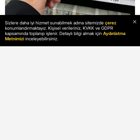
×
Sizlere daha iyi hizmet sunabilmek adına sitemizde
çerez
konumlandırmaktayız. Kişisel verileriniz, KVKK ve GDPR
kapsamında toplanıp işlenir. Detaylı bilgi almak için
Aydınlatma
Metnimizi
inceleyebilirsiniz.