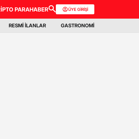
İPTO PARA
HABER
ÜYE GİRİŞİ
RESMİ İLANLAR
GASTRONOMİ