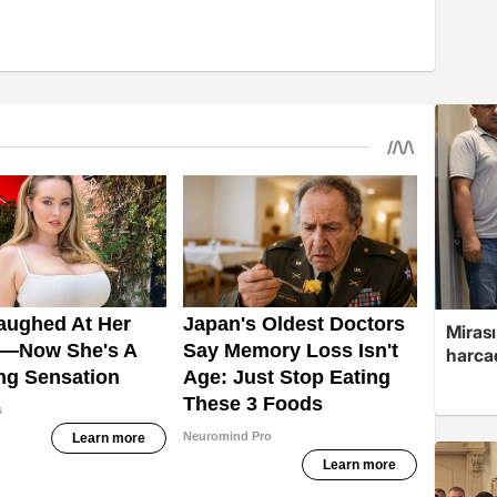
Mirası
harcad