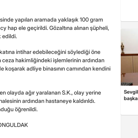
dresinde yapılan aramada yaklaşık 100 gram
 hap ele geçirildi. Gözaltına alınan şüpheli,
 edildi.
atına intihar edebileceğini söylediği öne
h ceza hakimliğindeki işlemlerinin ardından
de koşarak adliye binasının camından kendini
Sevgil
n olayda ağır yaralanan S.K., olay yerine
başkan
halesinin ardından hastaneye kaldırıldı.
nduğu öğrenildi.
 - ZONGULDAK