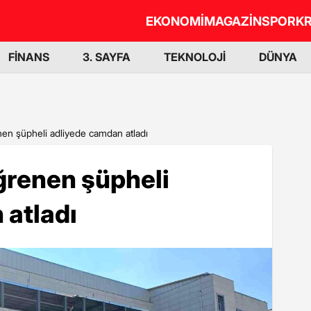
EKONOMİ
MAGAZİN
SPOR
KR
FİNANS
3. SAYFA
TEKNOLOJİ
DÜNYA
nen şüpheli adliyede camdan atladı
ğrenen şüpheli
 atladı