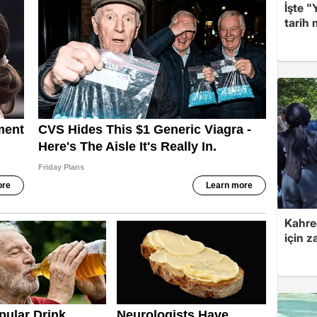
İşte "
tarih
Kahre
için z