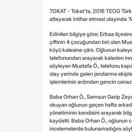
TOKAT - Tokat'ta, 2016 TEOG Türki
atlayarak intihar etmesi olayında '
Edinilen bilgiye göre; Erbaa ilçes
çiftinin 4 çocuğundan biri olan Mu
köyü kalesine çıktı. Oğlunun kaley
telefonundan arayarak kaleden inm
söyleyen Mustafa Ö., telefonu kapat
olay yerinde gelen jandarma ekipler
işlemlerinin ardından gencin cenaz
Baba Orhan Ö., Samsun Garip Zeyc
okuyan oğlunun geçen hafta arkadaş
yönetiminin kendisini arayarak bilg
kaydetti. Baba Orhan Ö., oğlunun c
incelemelerde bulunamadığını söyle