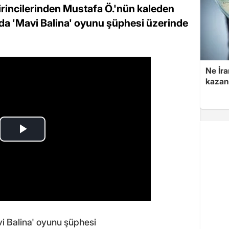
irincilerinden Mustafa Ö.'nün kaleden
nda 'Mavi Balina' oyunu şüphesi üzerinde
Ne İra
kazan
vi Balina' oyunu şüphesi