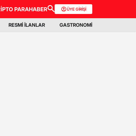
İPTO PARA
HABER
ÜYE GİRİŞİ
RESMİ İLANLAR
GASTRONOMİ