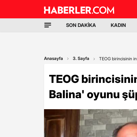
SON DAKİKA
KADIN
Anasayfa
3. Sayfa
TEOG birincisinin in
TEOG birincisini
Balina' oyunu şü