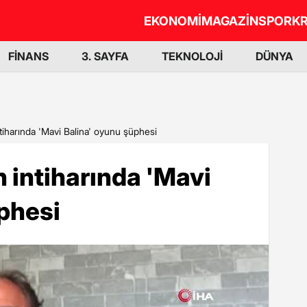
EKONOMİ
MAGAZİN
SPOR
KR
FİNANS
3. SAYFA
TEKNOLOJİ
DÜNYA
tiharında 'Mavi Balina' oyunu şüphesi
n intiharında 'Mavi
phesi