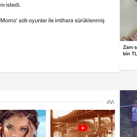
ı istedi.
Momo' adlı oyunlar ile intihara sürüklenmiş
Zam s
bin TL