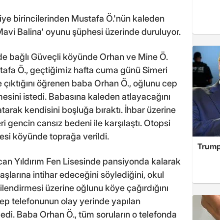
ye birincilerinden Mustafa Ö.'nün kaleden
Mavi Balina' oyunu şüphesi üzerinde duruluyor.
inde bağlı Güveçli köyünde Orhan ve Mine Ö.
stafa Ö., geçtiğimiz hafta cuma günü Simeri
e çıktığını öğrenen baba Orhan Ö., oğlunu cep
esini istedi. Babasına kaleden atlayacağını
arak kendisini boşluğa bıraktı. İhbar üzerine
i gencin cansız bedeni ile karşılaştı. Otopsi
esi köyünde toprağa verildi.
Trump
an Yıldırım Fen Lisesinde pansiyonda kalarak
larına intihar edeceğini söylediğini, okul
ilendirmesi üzerine oğlunu köye çağırdığını
ep telefonunun olay yerinde yapılan
di. Baba Orhan Ö., tüm soruların o telefonda