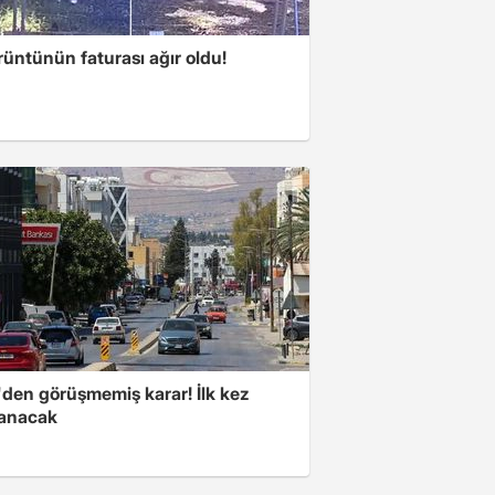
üntünün faturası ağır oldu!
den görüşmemiş karar! İlk kez
anacak