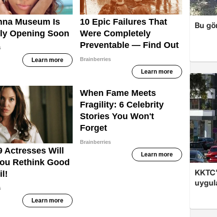
Bu gör
KKTC'
uygul