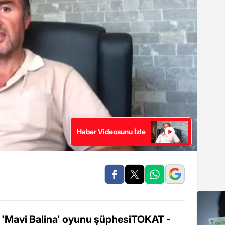
Haber Videosunu İzle
da 'Mavi Balina' oyunu şüphesiTOKAT -