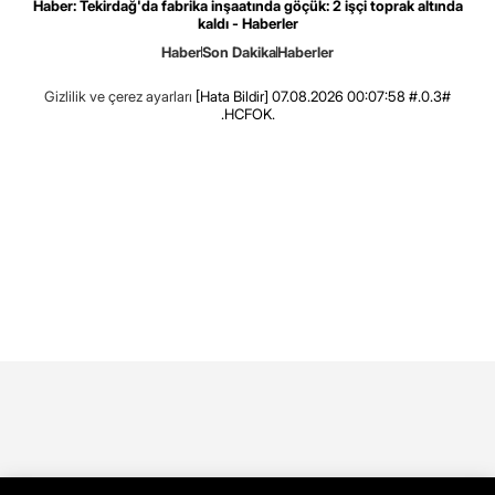
Haber: Tekirdağ'da fabrika inşaatında göçük: 2 işçi toprak altında
kaldı - Haberler
Haber
Son Dakika
Haberler
Gizlilik ve çerez ayarları
[Hata Bildir]
07.08.2026 00:07:58 #.0.3#
.HCFOK.