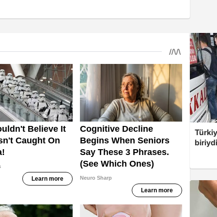
Türki
biriyd