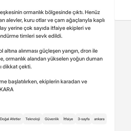
eşkesinin ormanlık bölgesinde çıktı. Henüz
 alevler, kuru otlar ve çam ağaçlarıyla kaplı
lay yerine çok sayıda itfaiye ekipleri ve
dürme timleri sevk edildi.
ol altına alınması güçleşen yangın, dron ile
de, ormanlık alandan yükselen yoğun duman
ı dikkat çekti.
leme başlatılırken, ekiplerin karadan ve
ANKARA
Doğal Afetler
Teknoloji
Güvenlik
İtfaiye
3-sayfa
ankara