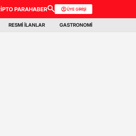
İPTO PARA
HABER
ÜYE GİRİŞİ
RESMİ İLANLAR
GASTRONOMİ