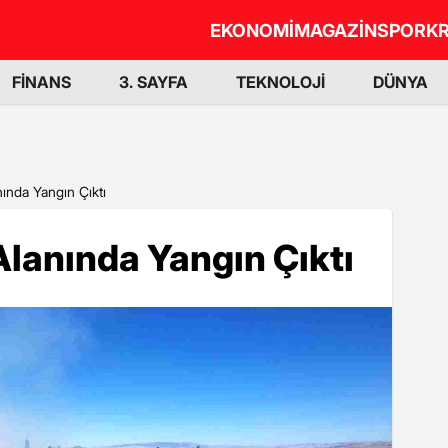
EKONOMİ
MAGAZİN
SPOR
KR
FİNANS
3. SAYFA
TEKNOLOJİ
DÜNYA
nda Yangın Çıktı
lanında Yangın Çıktı