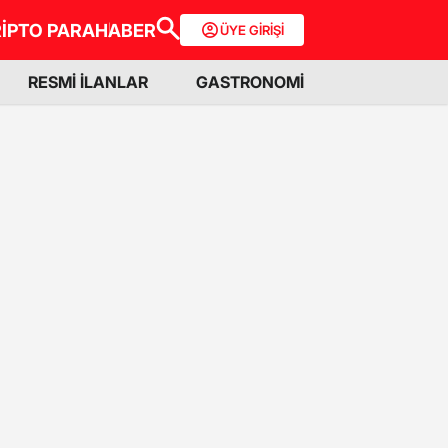
İPTO PARA
HABER
ÜYE GİRİŞİ
RESMİ İLANLAR
GASTRONOMİ