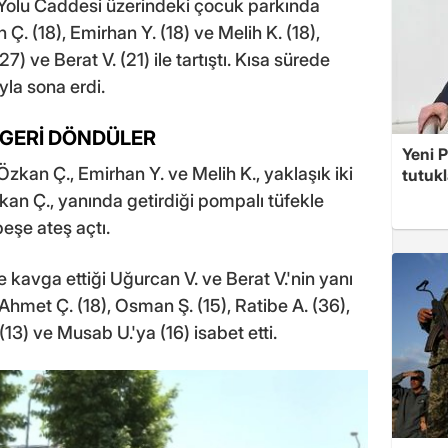
Yolu Caddesi üzerindeki çocuk parkında
. (18), Emirhan Y. (18) ve Melih K. (18),
) ve Berat V. (21) ile tartıştı. Kısa sürede
yla sona erdi.
GERİ DÖNDÜLER
Yeni P
Özkan Ç., Emirhan Y. ve Melih K., yaklaşık iki
tutuk
kan Ç., yanında getirdiği pompalı tüfekle
eşe ateş açtı.
kavga ettiği Uğurcan V. ve Berat V.'nin yanı
Ahmet Ç. (18), Osman Ş. (15), Ratibe A. (36),
 (13) ve Musab U.'ya (16) isabet etti.