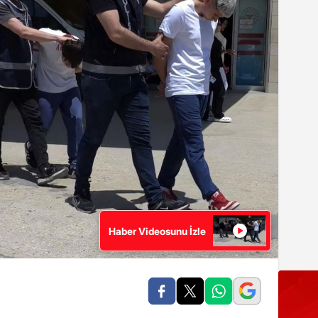
Haber Videosunu İzle