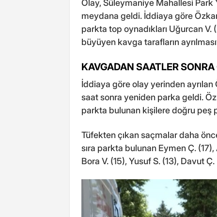
Olay, Süleymaniye Mahallesi Park 
meydana geldi. İddiaya göre Özkan Ç
parkta top oynadıkları Uğurcan V. (27
büyüyen kavga tarafların ayrılması
KAVGADAN SAATLER SONRA 
İddiaya göre olay yerinden ayrılan 
saat sonra yeniden parka geldi. Öz
parkta bulunan kişilere doğru peş p
Tüfekten çıkan saçmalar daha önce 
sıra parkta bulunan Eymen Ç. (17), 
Bora V. (15), Yusuf S. (13), Davut Ç.