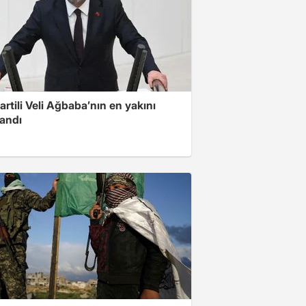
artili Veli Ağbaba’nın en yakını
landı