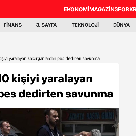
EKONOMİ
MAGAZİN
SPOR
KR
FİNANS
3. SAYFA
TEKNOLOJİ
DÜNYA
işiyi yaralayan saldırganlardan pes dedirten savunma
0 kişiyi yaralayan
 pes dedirten savunma