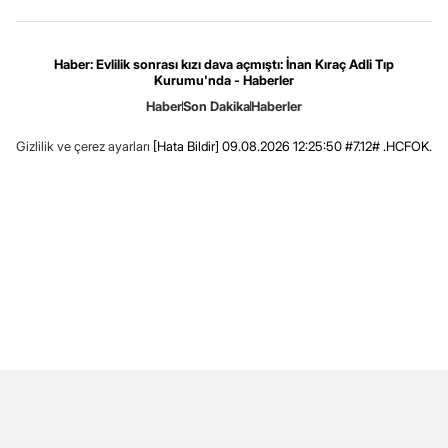
Haber: Evlilik sonrası kızı dava açmıştı: İnan Kıraç Adli Tıp
Kurumu'nda - Haberler
Haber
Son Dakika
Haberler
Gizlilik ve çerez ayarları
[Hata Bildir]
09.08.2026 12:25:50 #7.12# .HCFOK.