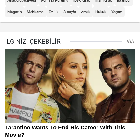
Anadolu Adliyesi
Adli Tıp Kurumu
İpek Kıraç
İnan Kıraç
İstanbul
Magazin
Mahkeme
Evlilik
3-sayfa
Aralık
Hukuk
Yaşam