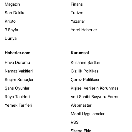
Magazin
Finans
Son Dakika
Turizm
Kripto
Yazarlar
3.Sayfa
Yerel Haberler
Dünya
Haberler.com
Kurumsal
Hava Durumu
Kullanım Şartları
Namaz Vakitleri
Gizlilik Politikası
Seçim Sonuçları
Çerez Politikası
Şans Oyunları
Kişisel Verilerin Korunması
Rüya Tabirleri
Veri Sahibi Başvuru Formu
Yemek Tarifleri
Webmaster
Mobil Uygulamalar
RSS
Sitene Ekle