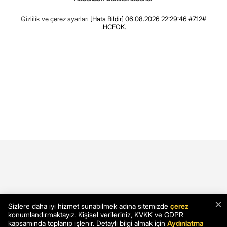
Gizlilik ve çerez ayarları
[Hata Bildir]
06.08.2026 22:29:46 #7.12#
.HCFOK.
×
Sizlere daha iyi hizmet sunabilmek adına sitemizde
çerez
konumlandırmaktayız. Kişisel verileriniz, KVKK ve GDPR
kapsamında toplanıp işlenir. Detaylı bilgi almak için
Aydınlatma