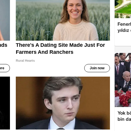
Fenerb
yıldız
Yok bö
bin da