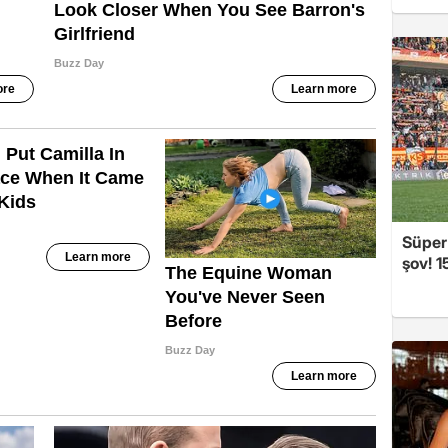
Süper
şov! 1