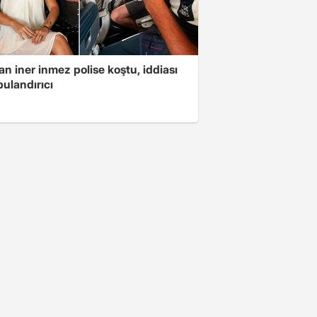
n iner inmez polise koştu, iddiası
ulandırıcı