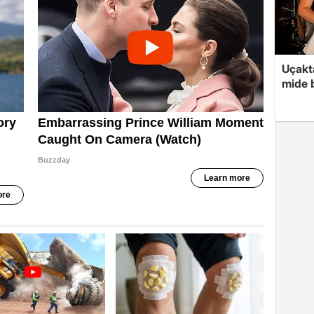
Uçakta
mide b