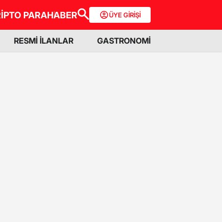
İPTO PARA
HABER
ÜYE GİRİŞİ
RESMİ İLANLAR
GASTRONOMİ