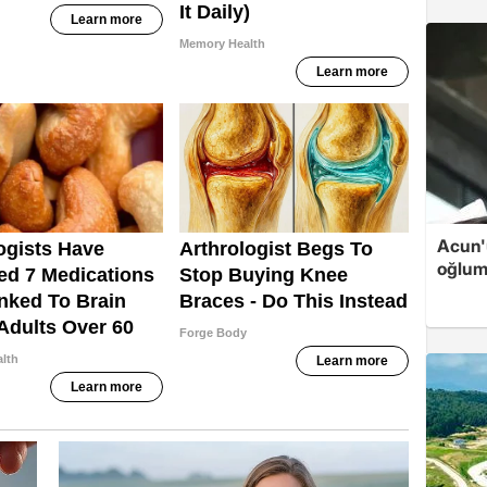
Acun'u
oğlum