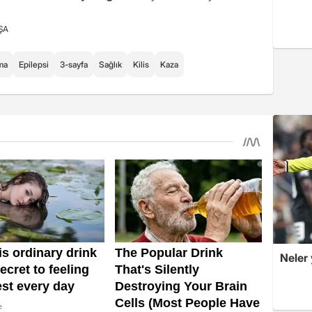
ŞA
ma
Epilepsi
3-sayfa
Sağlık
Kilis
Kaza
Neler 