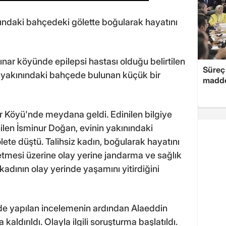
nındaki bahçedeki gölette boğularak hayatını
 çınar köyünde epilepsi hastası olduğu belirtilen
Süreç 
n yakınındaki bahçede bulunan küçük bir
madde
ar Köyü'nde meydana geldi. Edinilen bilgiye
ilen İsminur Doğan, evinin yakınındaki
te düştü. Talihsiz kadın, boğularak hayatını
etmesi üzerine olay yerine jandarma ve sağlık
, kadının olay yerinde yaşamını yitirdiğini
nde yapılan incelemenin ardından Alaeddin
ldırıldı. Olayla ilgili soruşturma başlatıldı.