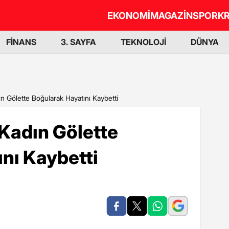
EKONOMİ
MAGAZİN
SPOR
KR
FİNANS
3. SAYFA
TEKNOLOJİ
DÜNYA
ın Gölette Boğularak Hayatını Kaybetti
 Kadın Gölette
nı Kaybetti