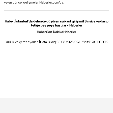
ve en güncel gelişmeler Haberler.com’da.
Haber: İstanbul'da dehşete düşüren suikast girişimi! Sinsice yaklaşıp
tetiğe peş peşe bastılar - Haberler
Haber
Son Dakika
Haberler
Gizlilik ve çerez ayarları
[Hata Bildir]
08.08.2026 02:11:22 #7.12# .HCFOK.