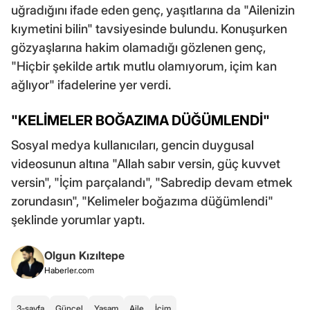
uğradığını ifade eden genç, yaşıtlarına da "Ailenizin
kıymetini bilin" tavsiyesinde bulundu. Konuşurken
gözyaşlarına hakim olamadığı gözlenen genç,
"Hiçbir şekilde artık mutlu olamıyorum, içim kan
ağlıyor" ifadelerine yer verdi.
"KELİMELER BOĞAZIMA DÜĞÜMLENDİ"
Sosyal medya kullanıcıları, gencin duygusal
videosunun altına "Allah sabır versin, güç kuvvet
versin", "İçim parçalandı", "Sabredip devam etmek
zorundasın", "Kelimeler boğazıma düğümlendi"
şeklinde yorumlar yaptı.
Olgun Kızıltepe
Haberler.com
3-sayfa
Güncel
Yaşam
Aile
İçim