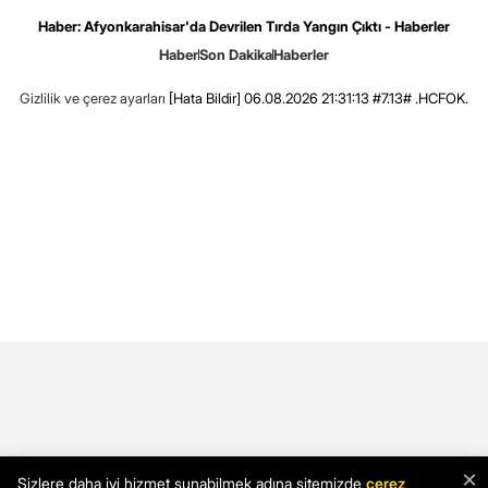
Haber: Afyonkarahisar'da Devrilen Tırda Yangın Çıktı - Haberler
Haber
Son Dakika
Haberler
Gizlilik ve çerez ayarları
[Hata Bildir]
06.08.2026 21:31:13 #7.13# .HCFOK.
×
Sizlere daha iyi hizmet sunabilmek adına sitemizde
çerez