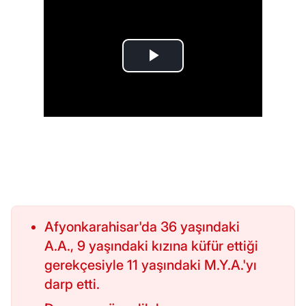
Afyonkarahisar'da 36 yaşındaki
A.A., 9 yaşındaki kızına küfür ettiği
gerekçesiyle 11 yaşındaki M.Y.A.'yı
darp etti.