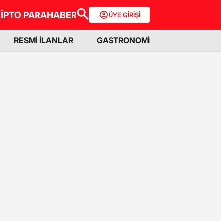
İPTO PARA
HABER
ÜYE GİRİŞİ
RESMİ İLANLAR
GASTRONOMİ