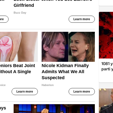
1081 y
parti 