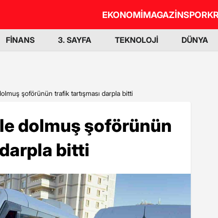
EKONOMİ
MAGAZİN
SPOR
KR
FİNANS
3. SAYFA
TEKNOLOJİ
DÜNYA
olmuş şoförünün trafik tartışması darpla bitti
ile dolmuş şoförünün
darpla bitti