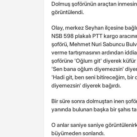
Dolmuş şoförünün araçtan inmesini
görüntülendi.
Olay, merkez Seyhan ilçesine bağ
NSB 598 plakalı PTT kargo aracını
şoförü, Mehmet Nuri Sabuncu Bulvarı
verme tartışmasının ardından iddi
şoförüne 'Oğlum git' diyerek küfür 
'Sen bana oğlum diyemezsin' diyer
'Hadi git, ben seni bitireceğim, 
diyemezsin' diyerek bağırdı.
Bir süre sonra dolmuştan inen şofö
yanında bulunan başka bir şahıs tar
O anlar saniye saniye görüntülenir
büyümeden sonlandı.