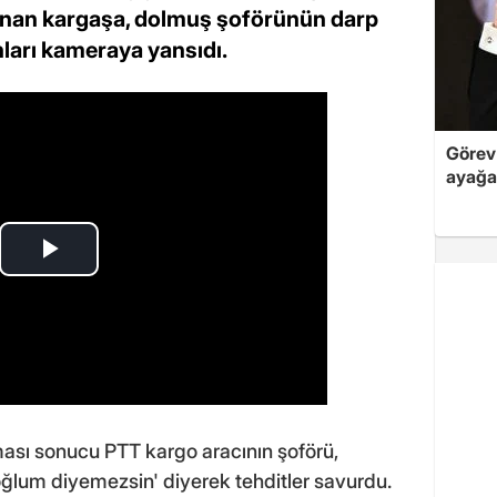
anan kargaşa, dolmuş şoförünün darp
nları kameraya yansıdı.
Görev 
ayağa
ması sonucu PTT kargo aracının şoförü,
lum diyemezsin' diyerek tehditler savurdu.