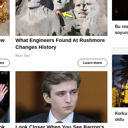
Bu re
soyun
Korku 
oldu