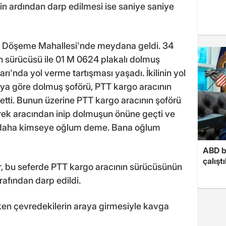
n ardından darp edilmesi ise saniye saniye
lı Döşeme Mahallesi'nde meydana geldi. 34
n sürücüsü ile 01 M 0624 plakalı dolmuş
'nda yol verme tartışması yaşadı. İkilinin yol
aya göre dolmuş şoförü, PTT kargo aracının
etti. Bunun üzerine PTT kargo aracının şoförü
ek aracından inip dolmuşun önüne geçti ve
bir daha kimseye oğlum deme. Bana oğlum
ABD b
çalışt
r, bu seferde PTT kargo aracının sürücüsünün
afından darp edildi.
ken çevredekilerin araya girmesiyle kavga