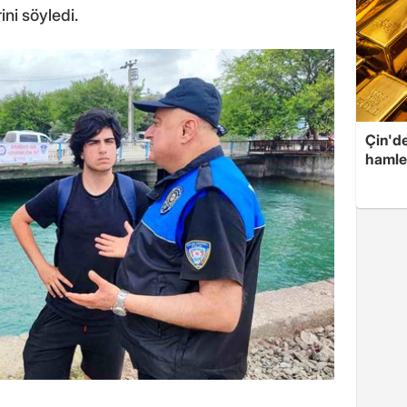
ini söyledi.
Çin'de
hamle