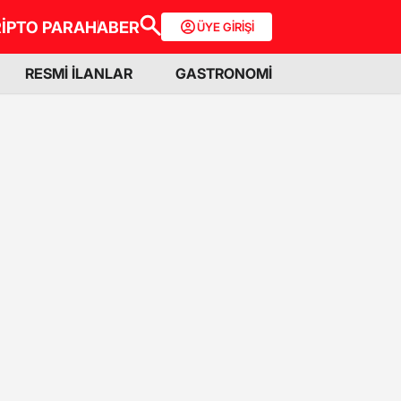
İPTO PARA
HABER
ÜYE GİRİŞİ
RESMİ İLANLAR
GASTRONOMİ