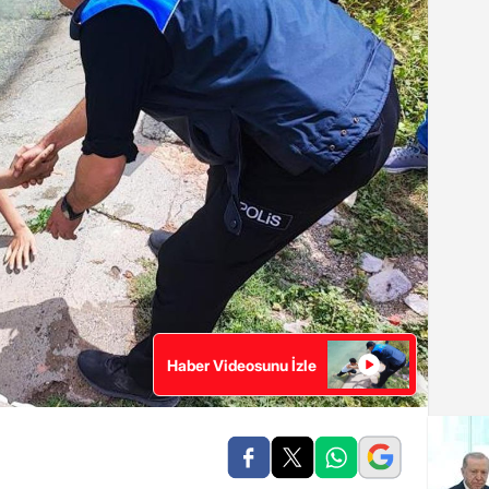
Haber Videosunu İzle