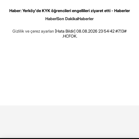
Haber: Yerköy'de KYK öğrencileri engellileri ziyaret etti - Haberler
Haber
Son Dakika
Haberler
Gizlilik ve çerez ayarları
[Hata Bildir]
08.08.2026 23:54:42 #7.13#
.HCFOK.