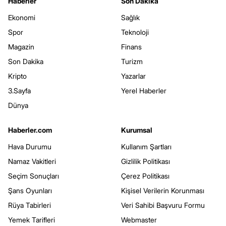
Haberler
Son Dakika
Ekonomi
Sağlık
Spor
Teknoloji
Magazin
Finans
Son Dakika
Turizm
Kripto
Yazarlar
3.Sayfa
Yerel Haberler
Dünya
Haberler.com
Kurumsal
Hava Durumu
Kullanım Şartları
Namaz Vakitleri
Gizlilik Politikası
Seçim Sonuçları
Çerez Politikası
Şans Oyunları
Kişisel Verilerin Korunması
Rüya Tabirleri
Veri Sahibi Başvuru Formu
Yemek Tarifleri
Webmaster