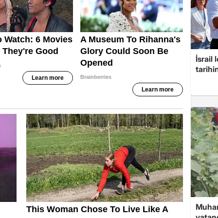
İsrail
tarih
Muham
vatan