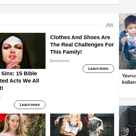
Yavrus
kolları