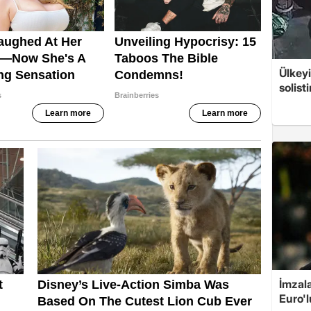
Ülkeyi
solist
İmzala
Euro'l