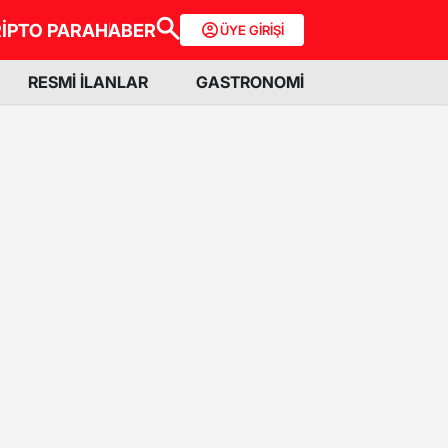
İPTO PARA
HABER
ÜYE GİRİŞİ
RESMİ İLANLAR
GASTRONOMİ