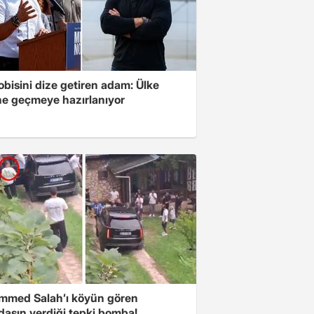
 lobisini dize getiren adam: Ülke
ine geçmeye hazırlanıyor
med Salah’ı köyün gören
daşın verdiği tepki bomba!