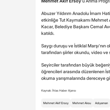
Mehmet Akif Ersoy
'u Anma Progr
Abuzer Yıldırım Anadolu İmam Hati
etkinliğe Tut Kaymakamı Mehmet A
Kacar, Belediye Başkanı Cemal Avc
katıldı.
Saygı duruşu ve İstiklal Marşı'nın
tarafından şiirler okundu, video ve s
Seyirciler tarafından büyük beğen
öğrencileri arasında düzenlenen İsti
okuma yarışmalarında dereceye gir
Kaynak: İhlas Haber Ajansı
Mehmet Akif Ersoy
Mehmet Aksu
Adıyaman