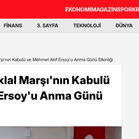
EKONOMİ
MAGAZİN
SPOR
KR
FİNANS
3. SAYFA
TEKNOLOJİ
DÜNYA
Marşı'nın Kabulü ve Mehmet Akif Ersoy'u Anma Günü Etkinliği
iklal Marşı'nın Kabulü
 Ersoy'u Anma Günü