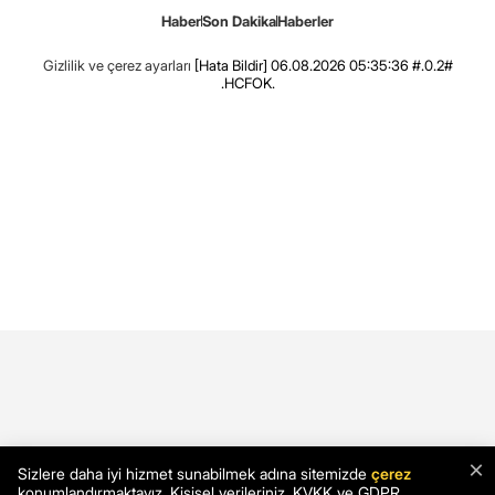
Haber
Son Dakika
Haberler
Gizlilik ve çerez ayarları
[Hata Bildir]
06.08.2026 05:35:36 #.0.2#
.HCFOK.
×
Sizlere daha iyi hizmet sunabilmek adına sitemizde
çerez
konumlandırmaktayız. Kişisel verileriniz, KVKK ve GDPR