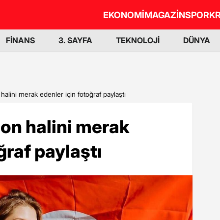
EKONOMİ
MAGAZİN
SPOR
KR
FİNANS
3. SAYFA
TEKNOLOJİ
DÜNYA
alini merak edenler için fotoğraf paylaştı
on halini merak
ğraf paylaştı