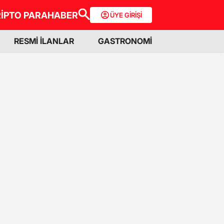
İPTO PARA
HABER
ÜYE GİRİŞİ
RESMİ İLANLAR
GASTRONOMİ