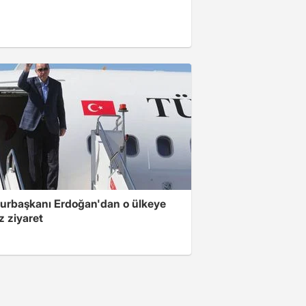
rbaşkanı Erdoğan'dan o ülkeye
z ziyaret