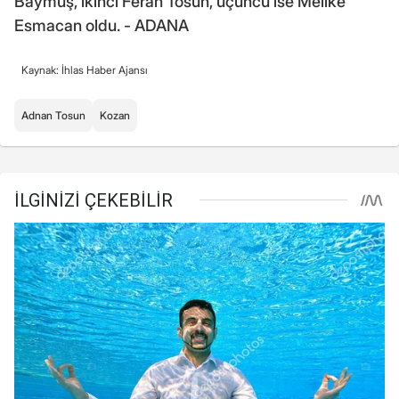
Baymuş, ikinci Ferah Tosun, üçüncü ise Melike
Esmacan oldu. - ADANA
Kaynak: İhlas Haber Ajansı
Adnan Tosun
Kozan