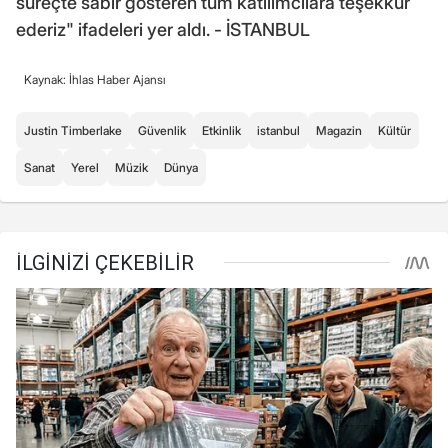
süreçte sabır gösteren tüm katılımcılara teşekkür
ederiz" ifadeleri yer aldı. - İSTANBUL
Kaynak: İhlas Haber Ajansı
Justin Timberlake
Güvenlik
Etkinlik
istanbul
Magazin
Kültür
Sanat
Yerel
Müzik
Dünya