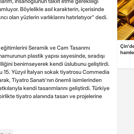
arım, insanoğlunun taklit etme gerekliliği
umluyor. Böylelikle asıl karakterin, içerisinde
 olan yüzlerin varlıklarını hatırlatıyor" dedi.
Çin'de
 eğitimlerini Seramik ve Cam Tasarımı
hamle
amurunun plastik yapısı sayesinde, sıradışı
liğini benimseyerek kendi üslubunu geliştirdi.
 15. Yüzyıl İtalyan sokak tiyatrosu Commedia
arak, Tiyatro Sanatı'nın önemli isimlerinden
kılarıyla kendi tasarımlarını geliştirdi. Türkiye
 birlikte tiyatro alanında tasarı ve projelerine