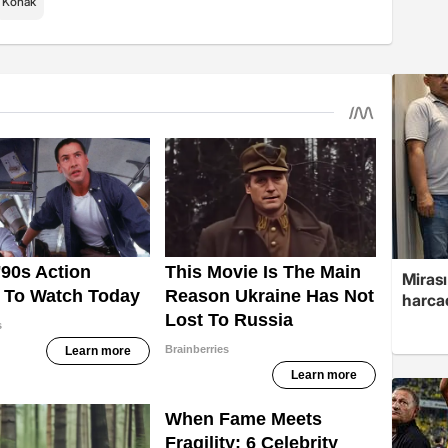
Konak
Mirası
harcad