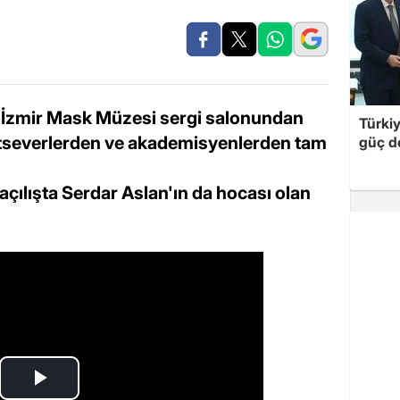
r İzmir Mask Müzesi sergi salonundan
Türki
natseverlerden ve akademisyenlerden tam
güç d
 açılışta Serdar Aslan'ın da hocası olan