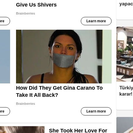
yapac
Türki
karar