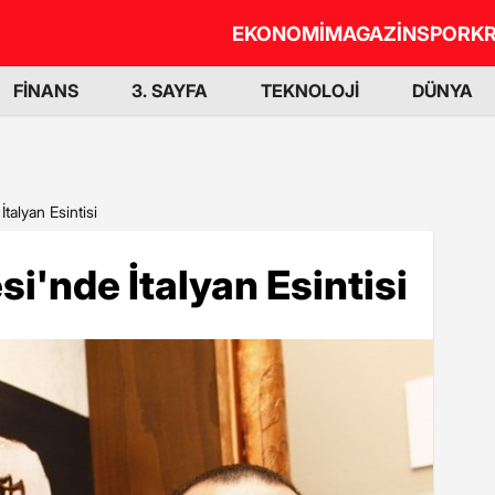
EKONOMİ
MAGAZİN
SPOR
KR
FİNANS
3. SAYFA
TEKNOLOJİ
DÜNYA
talyan Esintisi
i'nde İtalyan Esintisi