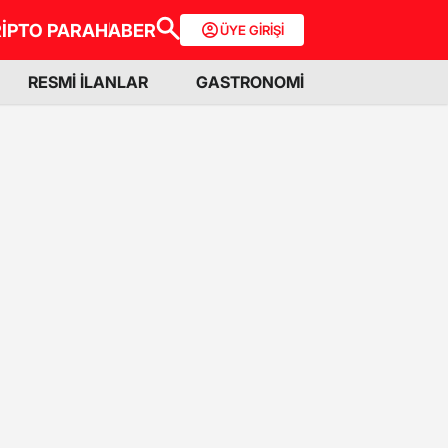
İPTO PARA
HABER
ÜYE GİRİŞİ
RESMİ İLANLAR
GASTRONOMİ