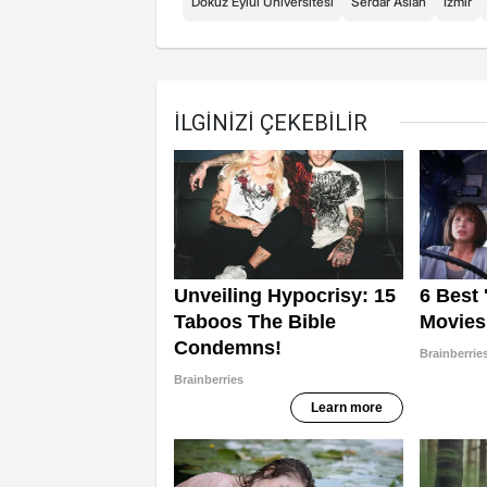
Dokuz Eylül Üniversitesi
Serdar Aslan
İzmir