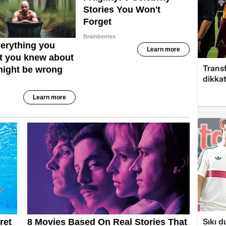
Trans
dikkat
Sıkı d