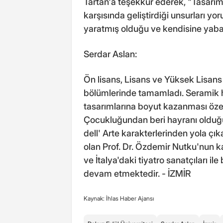
Tartan'a teşekkür ederek, "Tasarıml
karşısında geliştirdiği unsurları yor
yaratmış olduğu ve kendisine yabancı
Serdar Aslan:
Ön lisans, Lisans ve Yüksek Lisans
bölümlerinde tamamladı. Seramik h
tasarımlarına boyut kazanması özel
Çocukluğundan beri hayranı olduğu
dell' Arte karakterlerinden yola çık
olan Prof. Dr. Özdemir Nutku'nun kat
ve İtalya'daki tiyatro sanatçıları ile
devam etmektedir. - İZMİR
Kaynak: İhlas Haber Ajansı