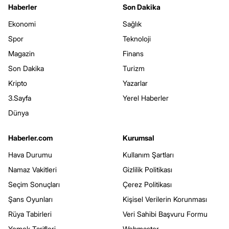
Haberler
Son Dakika
Ekonomi
Sağlık
Spor
Teknoloji
Magazin
Finans
Son Dakika
Turizm
Kripto
Yazarlar
3.Sayfa
Yerel Haberler
Dünya
Haberler.com
Kurumsal
Hava Durumu
Kullanım Şartları
Namaz Vakitleri
Gizlilik Politikası
Seçim Sonuçları
Çerez Politikası
Şans Oyunları
Kişisel Verilerin Korunması
Rüya Tabirleri
Veri Sahibi Başvuru Formu
Yemek Tarifleri
Webmaster