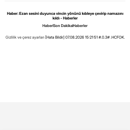
Haber: Ezan sesini duyunca vincin yönünü kıbleye çevirip namazını
kıldı - Haberler
Haber
Son Dakika
Haberler
Gizlilik ve çerez ayarları
[Hata Bildir]
07.08.2026 15:21:51 #.0.3# .HCFOK.