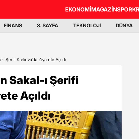
EKONOMİ
MAGAZİN
SPOR
KR
FİNANS
3. SAYFA
TEKNOLOJİ
DÜNYA
 Şerifi Karlıova'da Ziyarete Açıldı
 Sakal-ı Şerifi
ete Açıldı