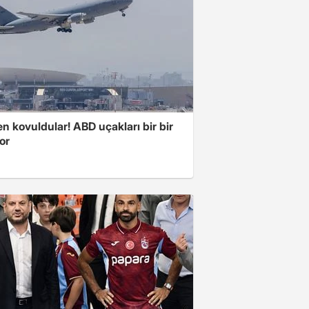
 kovuldular! ABD uçakları bir bir
yor