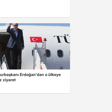
rbaşkanı Erdoğan'dan o ülkeye
z ziyaret