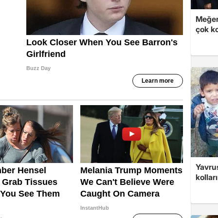
Meğer
çok k
Yavrus
kolları