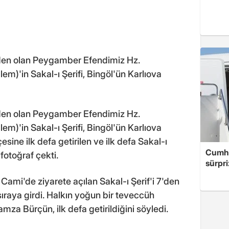
den olan Peygamber Efendimiz Hz.
m)'in Sakal-ı Şerifi, Bingöl'ün Karlıova
den olan Peygamber Efendimiz Hz.
m)'in Sakal-ı Şerifi, Bingöl'ün Karlıova
çesine ilk defa getirilen ve ilk defa Sakal-ı
Cumhu
fotoğraf çekti.
sürpri
 Cami'de ziyarete açılan Sakal-ı Şerif'i 7'den
ıraya girdi. Halkın yoğun bir teveccüh
mza Bürçün, ilk defa getirildiğini söyledi.