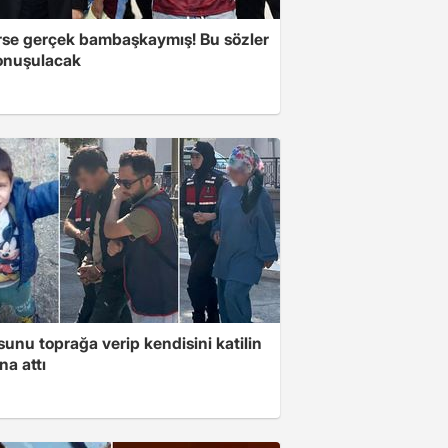
se gerçek bambaşkaymış! Bu sözler
onuşulacak
unu toprağa verip kendisini katilin
na attı