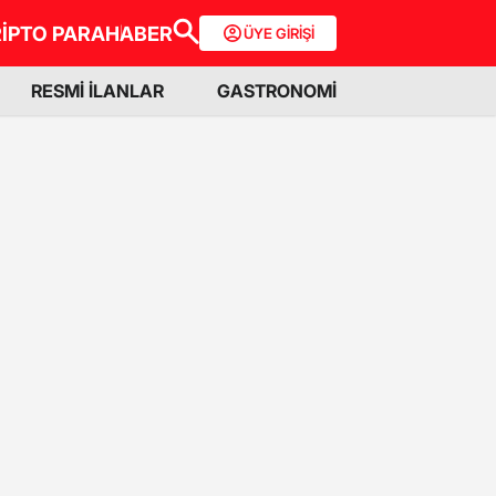
İPTO PARA
HABER
ÜYE GİRİŞİ
RESMİ İLANLAR
GASTRONOMİ