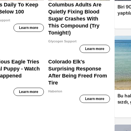
Biri 9
yaptıl
Bu hal
sızdı,