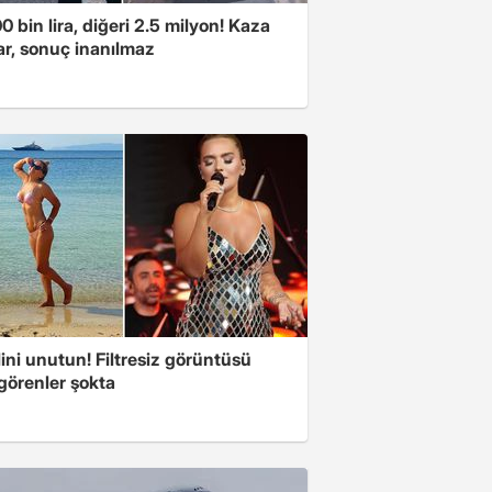
00 bin lira, diğeri 2.5 milyon! Kaza
ar, sonuç inanılmaz
ini unutun! Filtresiz görüntüsü
 görenler şokta