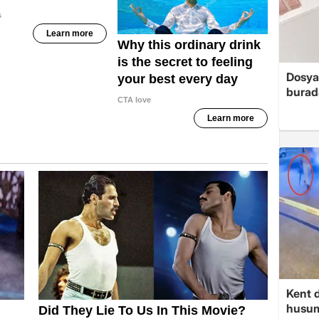
Dosya
burada
Kent d
husume