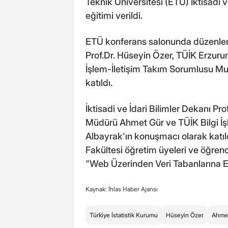
Teknik Üniversitesi (ETÜ) İktisadi v
eğitimi verildi.
ETÜ konferans salonunda düzenlenen
Prof.Dr. Hüseyin Özer, TÜİK Erzur
İşlem-İletişim Takım Sorumlusu Mus
katıldı.
İktisadi ve İdari Bilimler Dekanı P
Müdürü Ahmet Gür ve TÜİK Bilgi İ
Albayrak'ın konuşmacı olarak katıldı
Fakültesi öğretim üyeleri ve öğrenc
"Web Üzerinden Veri Tabanlarına Er
Kaynak: İhlas Haber Ajansı
Türkiye İstatistik Kurumu
Hüseyin Özer
Ahme