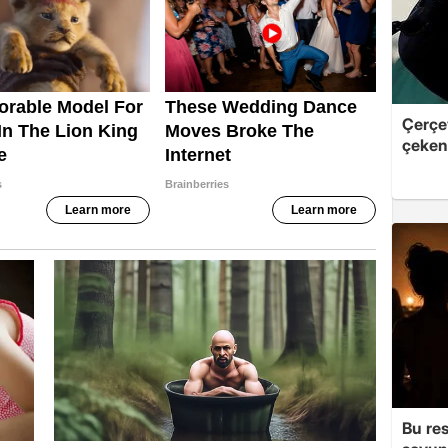
Çerçe
çeken 
Bu re