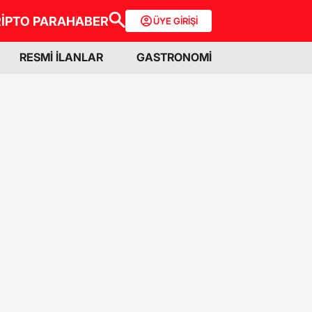
İPTO PARA
HABER
ÜYE GİRİŞİ
RESMİ İLANLAR
GASTRONOMİ