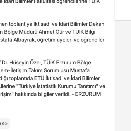
e İdari Bilimler Fakültesi öğrencilerine TÜİK
 toplantıya İktisadi ve İdari Bilimler Dekanı
um Bölge Müdürü Ahmet Gür ve TÜİK Bilgi
tafa Albayrak, öğretim üyeleri ve öğrenciler
rof.Dr. Hüseyin Özer, TÜİK Erzurum Bölge
şlem-İletişim Takım Sorumlusu Mustafa
ğı toplantıda ETÜ İktisadi ve İdari Bilimler
ilerine "Türkiye İstatistik Kurumu Tanıtımı" ve
işim" hakkında bilgiler verildi. - ERZURUM
t Gür