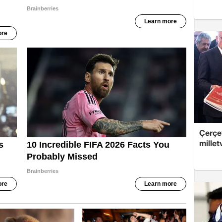
Çerçev
millet