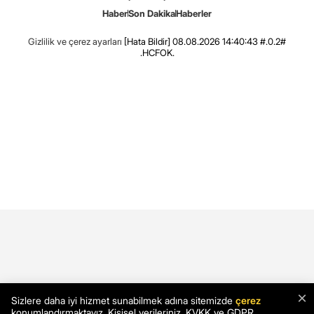
Haber
Son Dakika
Haberler
Gizlilik ve çerez ayarları
[Hata Bildir]
08.08.2026 14:40:43 #.0.2#
.HCFOK.
×
Sizlere daha iyi hizmet sunabilmek adına sitemizde
çerez
konumlandırmaktayız. Kişisel verileriniz, KVKK ve GDPR