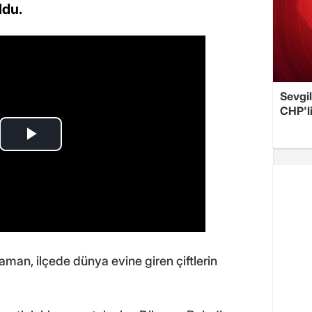
ldu.
Sevgil
CHP'l
man, ilçede dünya evine giren çiftlerin