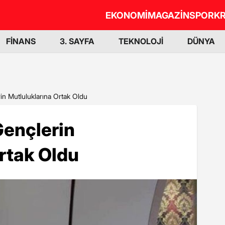
EKONOMİ
MAGAZİN
SPOR
KR
FİNANS
3. SAYFA
TEKNOLOJİ
DÜNYA
n Mutluluklarına Ortak Oldu
ençlerin
rtak Oldu