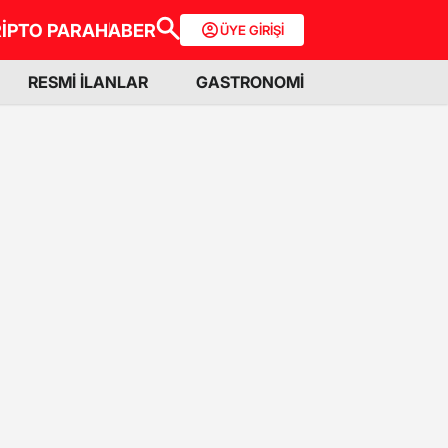
İPTO PARA
HABER
ÜYE GİRİŞİ
RESMİ İLANLAR
GASTRONOMİ