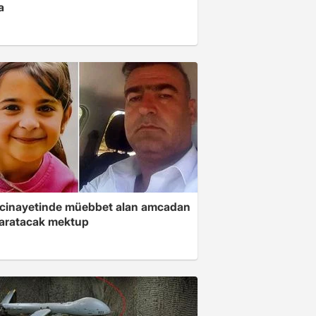
a
 cinayetinde müebbet alan amcadan
yaratacak mektup