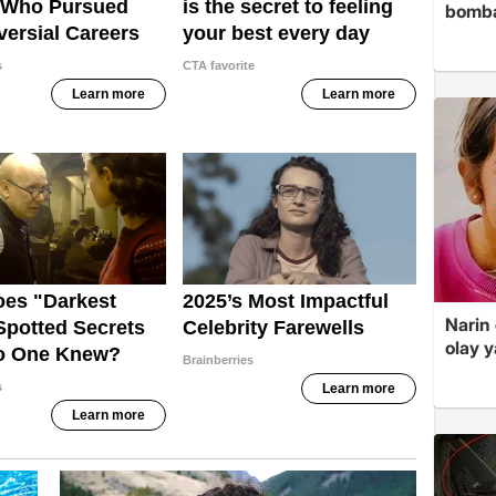
bomb
Narin
olay 