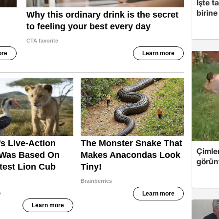
İşte t
birine 
Çimle
görünt