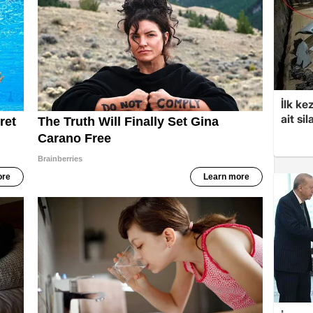
İlk ke
ait sil