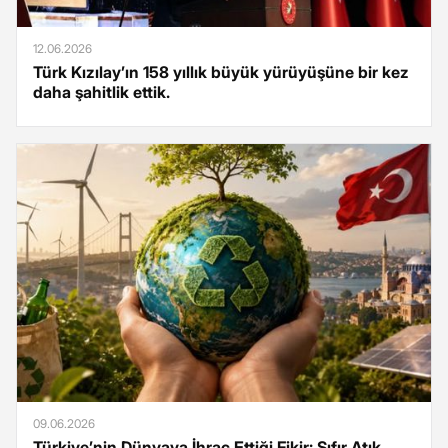
12.06.2026
Türk Kızılay’ın 158 yıllık büyük yürüyüşüne bir kez
daha şahitlik ettik.
09.06.2026
Türkiye’nin Dünyaya İhraç Ettiği Fikir: Sıfır Atık