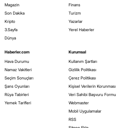
Magazin
Finans
Son Dakika
Turizm
Kripto
Yazarlar
3.Sayfa
Yerel Haberler
Dünya
Haberler.com
Kurumsal
Hava Durumu
Kullanım Şartları
Namaz Vakitleri
Gizlilik Politikası
Seçim Sonuçları
Çerez Politikası
Şans Oyunları
Kişisel Verilerin Korunması
Rüya Tabirleri
Veri Sahibi Başvuru Formu
Yemek Tarifleri
Webmaster
Mobil Uygulamalar
RSS
Sitene Ekle