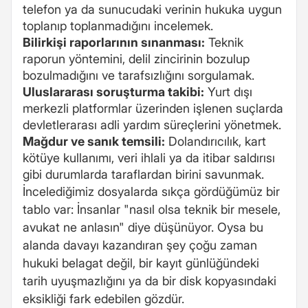
telefon ya da sunucudaki verinin hukuka uygun
toplanıp toplanmadığını incelemek.
Bilirkişi raporlarının sınanması:
Teknik
raporun yöntemini, delil zincirinin bozulup
bozulmadığını ve tarafsızlığını sorgulamak.
Uluslararası soruşturma takibi:
Yurt dışı
merkezli platformlar üzerinden işlenen suçlarda
devletlerarası adli yardım süreçlerini yönetmek.
Mağdur ve sanık temsili:
Dolandırıcılık, kart
kötüye kullanımı, veri ihlali ya da itibar saldırısı
gibi durumlarda taraflardan birini savunmak.
İncelediğimiz dosyalarda sıkça gördüğümüz bir
tablo var: İnsanlar "nasıl olsa teknik bir mesele,
avukat ne anlasın" diye düşünüyor. Oysa bu
alanda davayı kazandıran şey çoğu zaman
hukuki belagat değil, bir kayıt günlüğündeki
tarih uyuşmazlığını ya da bir disk kopyasındaki
eksikliği fark edebilen gözdür.