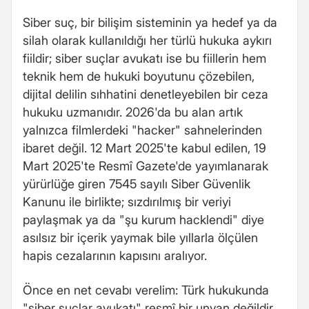
Siber suç, bir bilişim sisteminin ya hedef ya da
silah olarak kullanıldığı her türlü hukuka aykırı
fiildir; siber suçlar avukatı ise bu fiillerin hem
teknik hem de hukuki boyutunu çözebilen,
dijital delilin sıhhatini denetleyebilen bir ceza
hukuku uzmanıdır. 2026'da bu alan artık
yalnızca filmlerdeki "hacker" sahnelerinden
ibaret değil. 12 Mart 2025'te kabul edilen, 19
Mart 2025'te Resmî Gazete'de yayımlanarak
yürürlüğe giren 7545 sayılı Siber Güvenlik
Kanunu ile birlikte; sızdırılmış bir veriyi
paylaşmak ya da "şu kurum hacklendi" diye
asılsız bir içerik yaymak bile yıllarla ölçülen
hapis cezalarının kapısını aralıyor.
Önce en net cevabı verelim: Türk hukukunda
"siber suçlar avukatı" resmî bir unvan değildir.