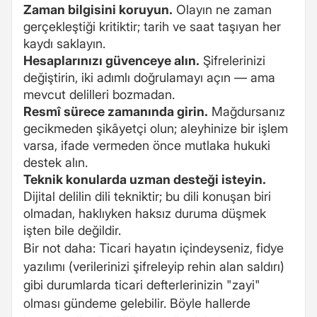
Zaman bilgisini koruyun.
Olayın ne zaman
gerçekleştiği kritiktir; tarih ve saat taşıyan her
kaydı saklayın.
Hesaplarınızı güvenceye alın.
Şifrelerinizi
değiştirin, iki adımlı doğrulamayı açın — ama
mevcut delilleri bozmadan.
Resmî sürece zamanında girin.
Mağdursanız
gecikmeden şikâyetçi olun; aleyhinize bir işlem
varsa, ifade vermeden önce mutlaka hukuki
destek alın.
Teknik konularda uzman desteği isteyin.
Dijital delilin dili tekniktir; bu dili konuşan biri
olmadan, haklıyken haksız duruma düşmek
işten bile değildir.
Bir not daha: Ticari hayatın içindeyseniz, fidye
yazılımı (verilerinizi şifreleyip rehin alan saldırı)
gibi durumlarda ticari defterlerinizin "zayi"
olması gündeme gelebilir. Böyle hallerde