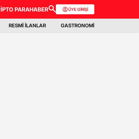
İPTO PARA
HABER
ÜYE GİRİŞİ
RESMİ İLANLAR
GASTRONOMİ