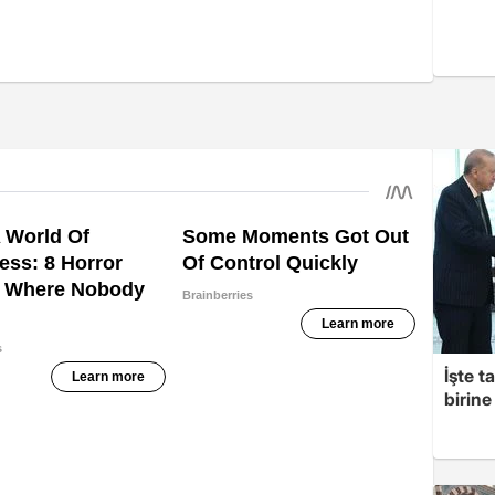
İşte t
birine 