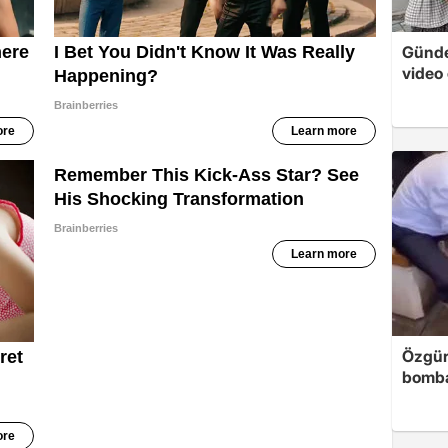
Günde
video 
Özgür
bomb