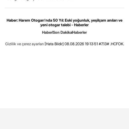
Haber: Harem Otogarı'nda 50 Yıl: Eski yoğunluk, yeşilçam anıları ve
yeni otogar talebi - Haberler
Haber
Son Dakika
Haberler
Gizlilik ve çerez ayarları
[Hata Bildir]
08.08.2026 19:13:51 #7.13# .HCFOK.