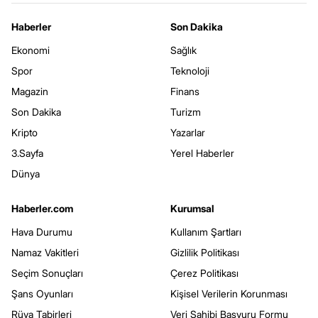
Haberler
Son Dakika
Ekonomi
Sağlık
Spor
Teknoloji
Magazin
Finans
Son Dakika
Turizm
Kripto
Yazarlar
3.Sayfa
Yerel Haberler
Dünya
Haberler.com
Kurumsal
Hava Durumu
Kullanım Şartları
Namaz Vakitleri
Gizlilik Politikası
Seçim Sonuçları
Çerez Politikası
Şans Oyunları
Kişisel Verilerin Korunması
Rüya Tabirleri
Veri Sahibi Başvuru Formu