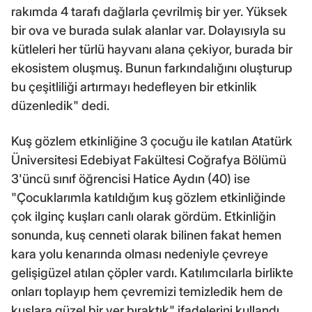
rakımda 4 tarafı dağlarla çevrilmiş bir yer. Yüksek
bir ova ve burada sulak alanlar var. Dolayısıyla su
kütleleri her türlü hayvanı alana çekiyor, burada bir
ekosistem oluşmuş. Bunun farkındalığını oluşturup
bu çeşitliliği artırmayı hedefleyen bir etkinlik
düzenledik" dedi.
Kuş gözlem etkinliğine 3 çocuğu ile katılan Atatürk
Üniversitesi Edebiyat Fakültesi Coğrafya Bölümü
3'üncü sınıf öğrencisi Hatice Aydın (40) ise
"Çocuklarımla katıldığım kuş gözlem etkinliğinde
çok ilginç kuşları canlı olarak gördüm. Etkinliğin
sonunda, kuş cenneti olarak bilinen fakat hemen
kara yolu kenarında olması nedeniyle çevreye
gelişigüzel atılan çöpler vardı. Katılımcılarla birlikte
onları toplayıp hem çevremizi temizledik hem de
kuşlara güzel bir yer bıraktık" ifadelerini kullandı.