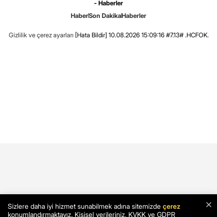
- Haberler
Haber
Son Dakika
Haberler
Gizlilik ve çerez ayarları
[Hata Bildir]
10.08.2026 15:09:16 #7.13# .HCFOK.
×
Sizlere daha iyi hizmet sunabilmek adına sitemizde
çerez
konumlandırmaktayız. Kişisel verileriniz, KVKK ve GDPR