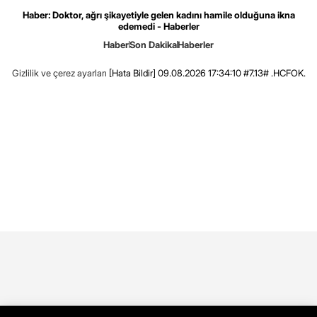
Haber: Doktor, ağrı şikayetiyle gelen kadını hamile olduğuna ikna
edemedi - Haberler
Haber
Son Dakika
Haberler
Gizlilik ve çerez ayarları
[Hata Bildir]
09.08.2026 17:34:10 #7.13# .HCFOK.