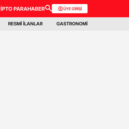
İPTO PARA
HABER
ÜYE GİRİŞİ
RESMİ İLANLAR
GASTRONOMİ