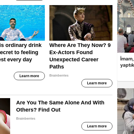
İmam,
yaptık