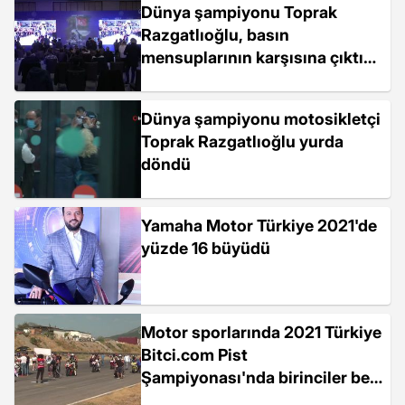
Dünya şampiyonu Toprak
Razgatlıoğlu, basın
mensuplarının karşısına çıktı
(2)
Dünya şampiyonu motosikletçi
Toprak Razgatlıoğlu yurda
döndü
Yamaha Motor Türkiye 2021'de
yüzde 16 büyüdü
Motor sporlarında 2021 Türkiye
Bitci.com Pist
Şampiyonası'nda birinciler belli
oldu