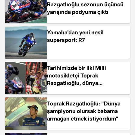
Razgatlıoğlu sezonun üçüncü
yarışında podyuma çıktı
Yamaha'dan yeni nesil
supersport: R7
Tarihimizde bir ilk! Milli
motosikletçi Toprak
Razgatlıoğlu, dünya
şampiyonu oldu
Toprak Razgatlıoğlu: "Dünya
şampiyonu olursak babama
armağan etmek istiyordum"