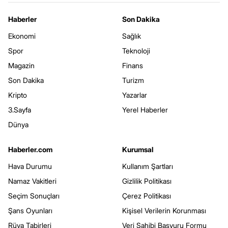
Haberler
Son Dakika
Ekonomi
Sağlık
Spor
Teknoloji
Magazin
Finans
Son Dakika
Turizm
Kripto
Yazarlar
3.Sayfa
Yerel Haberler
Dünya
Haberler.com
Kurumsal
Hava Durumu
Kullanım Şartları
Namaz Vakitleri
Gizlilik Politikası
Seçim Sonuçları
Çerez Politikası
Şans Oyunları
Kişisel Verilerin Korunması
Rüya Tabirleri
Veri Sahibi Başvuru Formu