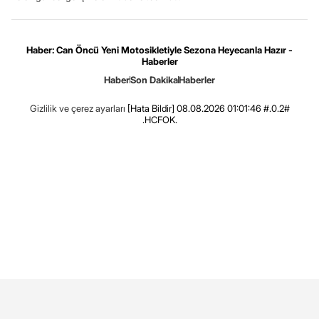
Haber: Can Öncü Yeni Motosikletiyle Sezona Heyecanla Hazır -
Haberler
Haber
Son Dakika
Haberler
Gizlilik ve çerez ayarları
[Hata Bildir]
08.08.2026 01:01:46 #.0.2#
.HCFOK.