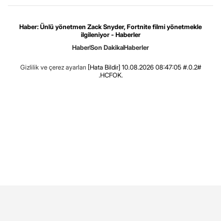
Haber: Ünlü yönetmen Zack Snyder, Fortnite filmi yönetmekle
ilgileniyor - Haberler
Haber
Son Dakika
Haberler
Gizlilik ve çerez ayarları
[Hata Bildir]
10.08.2026 08:47:05 #.0.2#
.HCFOK.