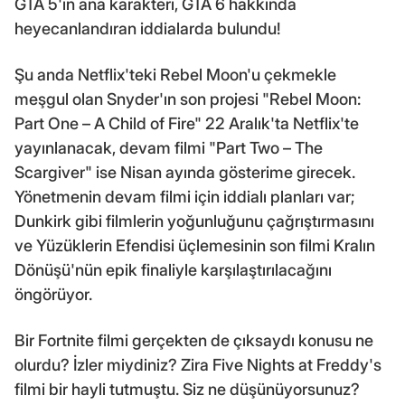
GTA 5'in ana karakteri, GTA 6 hakkında
heyecanlandıran iddialarda bulundu!
Şu anda Netflix'teki Rebel Moon'u çekmekle
meşgul olan Snyder'ın son projesi "Rebel Moon:
Part One – A Child of Fire" 22 Aralık'ta Netflix'te
yayınlanacak, devam filmi "Part Two – The
Scargiver" ise Nisan ayında gösterime girecek.
Yönetmenin devam filmi için iddialı planları var;
Dunkirk gibi filmlerin yoğunluğunu çağrıştırmasını
ve Yüzüklerin Efendisi üçlemesinin son filmi Kralın
Dönüşü'nün epik finaliyle karşılaştırılacağını
öngörüyor.
Bir Fortnite filmi gerçekten de çıksaydı konusu ne
olurdu? İzler miydiniz? Zira Five Nights at Freddy's
filmi bir hayli tutmuştu. Siz ne düşünüyorsunuz?