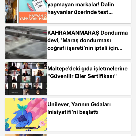
yapmayan markalar! Dalin
hayvanlar üzerinde test
yapıyor mu?
KAHRAMANMARAŞ Dondurma
devi, 'Maraş dondurması
coğrafi işareti'nin iptali için
açtığı davayı kaybetti
Maltepe'deki gıda işletmelerine
"Güvenilir Eller Sertifikası"
Unilever, Yarının Gıdaları
İnisiyatifi'ni başlattı