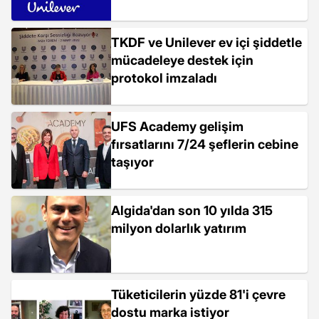
TKDF ve Unilever ev içi şiddetle
mücadeleye destek için
protokol imzaladı
UFS Academy gelişim
fırsatlarını 7/24 şeflerin cebine
taşıyor
Algida'dan son 10 yılda 315
milyon dolarlık yatırım
Tüketicilerin yüzde 81'i çevre
dostu marka istiyor