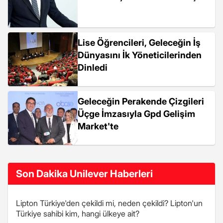
Lise Öğrencileri, Geleceğin İş
Dünyasını İk Yöneticilerinden
Dinledi
Geleceğin Perakende Çizgileri
Üçge İmzasıyla Gpd Gelişim
Market'te
Son Dakika Unilever Haberleri
Lipton Türkiye'den çekildi mi, neden çekildi? Lipton'un
Türkiye sahibi kim, hangi ülkeye ait?