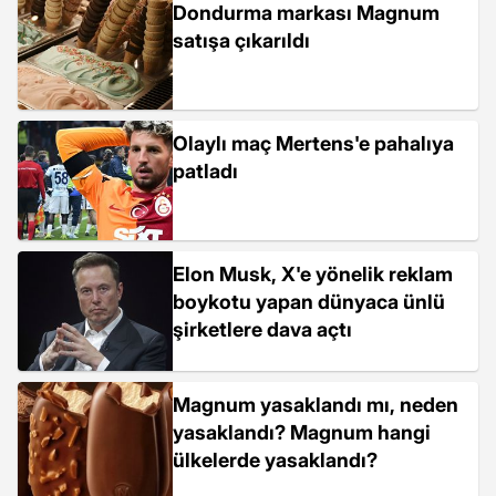
Dondurma markası Magnum
satışa çıkarıldı
Olaylı maç Mertens'e pahalıya
patladı
Elon Musk, X'e yönelik reklam
boykotu yapan dünyaca ünlü
şirketlere dava açtı
Magnum yasaklandı mı, neden
yasaklandı? Magnum hangi
ülkelerde yasaklandı?