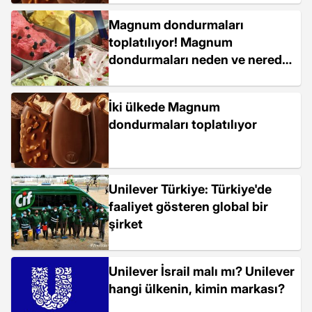
Magnum dondurmaları
toplatılıyor! Magnum
dondurmaları neden ve nerede
toplatılıyor?
İki ülkede Magnum
dondurmaları toplatılıyor
Unilever Türkiye: Türkiye'de
faaliyet gösteren global bir
şirket
Unilever İsrail malı mı? Unilever
hangi ülkenin, kimin markası?