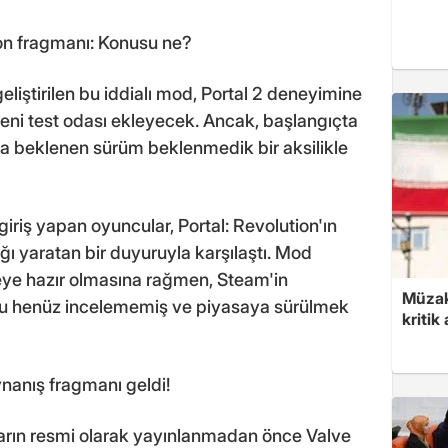
ion fragmanı: Konusu ne?
liştirilen bu iddialı mod, Portal 2 deneyimine
yeni test odası ekleyecek. Ancak, başlangıçta
a beklenen sürüm beklenmedik bir aksilikle
giriş yapan oyuncular, Portal: Revolution'ın
lığı yaratan bir duyuruyla karşılaştı. Mod
e hazır olmasına rağmen, Steam'in
Müzak
unu henüz incelememiş ve piyasaya sürülmek
kritik
nanış fragmanı geldi!
nların resmi olarak yayınlanmadan önce Valve