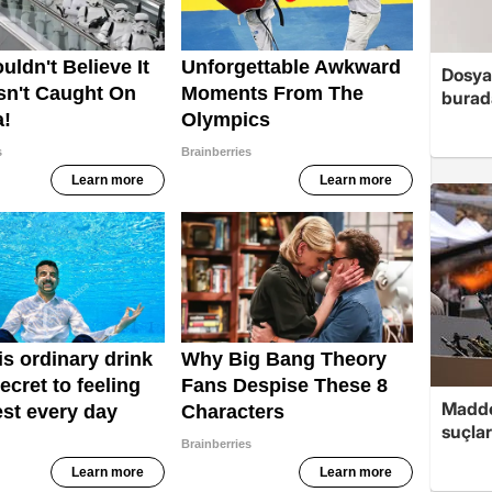
Dosya
burada
Madde
suçlar