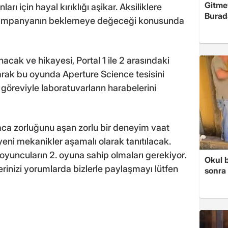
Gitme
arı için hayal kırıklığı aşikar. Aksiliklere
Burad
a kampanyanın beklemeye değeceği konusunda
nacak ve hikayesi, Portal 1 ile 2 arasındaki
rak bu oyunda Aperture Science tesisini
göreviyle laboratuvarların harabelerini
aca zorluğunu aşan zorlu bir deneyim vaat
 yeni mekanikler aşamalı olarak tanıtılacak.
yuncuların 2. oyuna sahip olmaları gerekiyor.
Okul 
inizi yorumlarda bizlerle paylaşmayı lütfen
sonra 