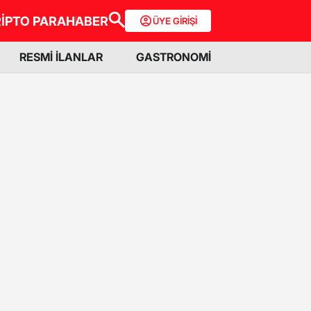
İPTO PARA
HABER
ÜYE GİRİŞİ
RESMİ İLANLAR
GASTRONOMİ