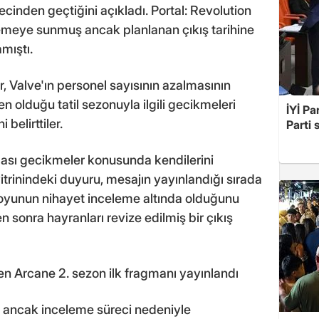
ecinden geçtiğini açıkladı. Portal: Revolution
elemeye sunmuş ancak planlanan çıkış tarihine
mıştı.
ler, Valve'ın personel sayısının azalmasının
 olduğu tatil sezonuyla ilgili gecikmeleri
İYİ Pa
belirttiler.
Parti 
lası gecikmeler konusunda kendilerini
rinindeki duyuru, mesajın yayınlandığı sırada
e oyunun nihayet inceleme altında olduğunu
kten sonra hayranları revize edilmiş bir çıkış
 Arcane 2. sezon ilk fragmanı yayınlandı
ancak inceleme süreci nedeniyle