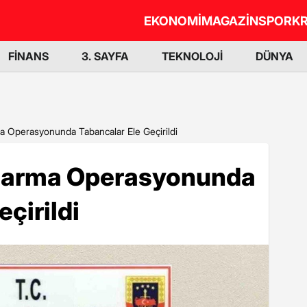
EKONOMİ
MAGAZİN
SPOR
KR
FİNANS
3. SAYFA
TEKNOLOJİ
DÜNYA
a Operasyonunda Tabancalar Ele Geçirildi
ndarma Operasyonunda
çirildi