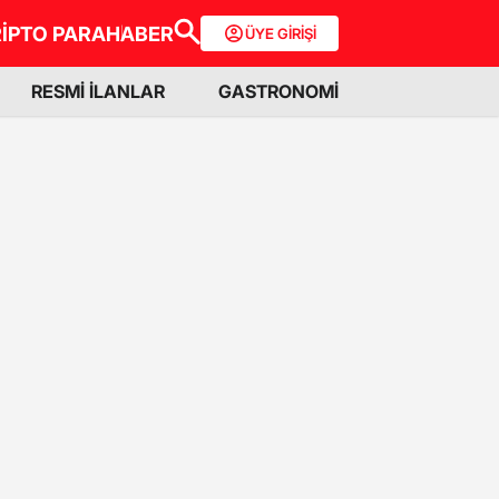
İPTO PARA
HABER
ÜYE GİRİŞİ
RESMİ İLANLAR
GASTRONOMİ