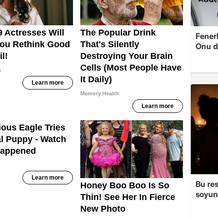
Fenerb
Onu d
Bu re
soyun