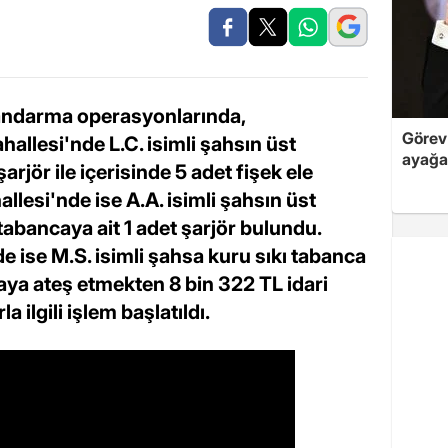
 jandarma operasyonlarında,
Görev 
llesi'nde L.C. isimli şahsın üst
ayağa
rjör ile içerisinde 5 adet fişek ele
llesi'nde ise A.A. isimli şahsın üst
abancaya ait 1 adet şarjör bulundu.
 ise M.S. isimli şahsa kuru sıkı tabanca
aya ateş etmekten 8 bin 322 TL idari
 ilgili işlem başlatıldı.